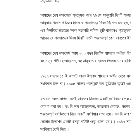
Republic Day
আমাদের দেশ ভারতবর্ষে প্রত্যেক বছর ২৬ শে জানুয়ারি দিনটি প
জানুয়ারি প্রথম গণতন্ত্র দিবস বা প্রজাতন্ত্র দিবস হিসেবে শুরু 
এই দিনটিতে ভারতের সকল সরকারি অফিস ছুটি থাকলেও প্রত্যেকটি শ
জানেন যে প্রজাতন্ত্র দিবস দিনটি এতটা গুরুত্বপূর্ণ কেন ভারতের 
আমাদের দেশ ভারতবর্ষ প্রায় ২০০ বছর ব্রিটিশ শাসনের অধীনে ছি
বহু মানুষ শহীদ হয়েছিলেন, বহু মানুষ তার স্বজন প্রিয়জনদের হা
১৯৪৭ সালের ১৫ ই আগস্ট ভারত ইংরেজ শাসনের অধীন থেকে স্বাধ
সংবিধান ছিল না। ১৯৩৫ সালের গভর্নমেন্ট অফ ইন্ডিয়ান অ্যাক্ট
যত দিন যেতে লাগল, ততই ভারতের নিজস্ব একটি সংবিধানের প্রয়ো
ঘোষণা করা হয়। ডঃ বি আর আম্বেদকর, জহরলাল নেহেরু, সরদার বল্
গুরুত্বপূর্ণ ব্যক্তিদের নিয়ে একটি সংবিধান সভা বসে। ডঃ বি আ
তোলার উদ্দেশ্যে একটি খসড়া কমিটি গড়ে তোলা হয়।। ১৯৪৭ সাল
সংবিধান তৈরি নিয়ে।