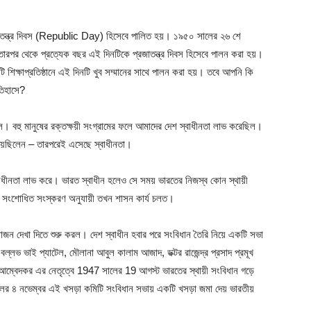
্রজাতন্ত্র দিবস (Republic Day) হিসেবে পালিত হয়। ১৯৫০ সালের ২৬ শে
হয়, তারপর থেকে প্রত্যেক বছর এই দিনটিকে প্রজাতন্ত্র দিবস হিসেবে পালন করা হয়।
িক্ষাপ্রতিষ্ঠানে এই দিনটি খুব সম্মানের সাথে পালন করা হয়। তবে আপনি কি
ইতিহাসে?
ল। বহু মানুষের রক্তক্ষয়ী সংগ্রামের ফলে আমাদের দেশ স্বাধীনতা লাভ করেছিল।
রিয়েছিলেন – তারপরেই এসেছে স্বাধীনতা।
ীনতা লাভ করে। ভারত স্বাধীন হলেও সে সময় ভারতের নিজস্ব কোন স্থায়ী
 এর সংশোধিত সংস্করণ অনুযায়ী তখন শাসন কার্য চলত।
জন দেখা দিতে শুরু করল। দেশ স্বাধীন হবার পরে সংবিধান তৈরি নিয়ে একটি সভা
লভ ভাই প্যাটেল, মৌলানা আবুল কালাম আজাদ, ডক্টর রাজেন্দ্র প্রসাদ প্রমূখ
র আম্বেদকর এর নেতৃত্বে 1947 সালের 19 আগস্ট ভারতের স্থায়ী সংবিধান গড়ে
ের ৪ নভেম্বর এই খসড়া কমিটি সংবিধান সভায় একটি খসড়া জমা দেয় ভারতীয়