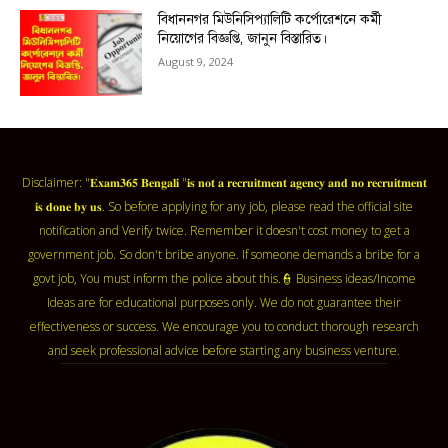
বিধাননগর মিউনিসিপ্যালিটি কর্পোরেশনে কর্মী
নিয়োগের বিজ্ঞপ্তি, জানুন বিস্তারিত।
August 9, 2024
Disclaimer: "𝐄𝐱𝐚𝐦𝟑𝟔𝟓 𝐁𝐞𝐧𝐠𝐚𝐥𝐢 "𝐢𝐬 𝐧𝐨𝐭 𝐚 𝐫𝐞𝐜𝐫𝐮𝐢𝐭𝐦𝐞𝐧𝐭 𝐚𝐠𝐞𝐧𝐜𝐲 𝐚𝐧𝐝 𝐧𝐨 𝐫𝐞𝐜𝐫𝐮𝐢𝐭𝐦𝐞𝐧𝐭
𝐢𝐬 𝐝𝐨𝐧𝐞 𝐛𝐲 𝐮𝐬. So before applying for any job, please read the official site
notification and Verify twice. Remember it doesn't cost money to get a
government job. So don't bribe anyone. If someone demands a bribe for a
govt job, You must inform the police about this.👮 Business ideas/Income
Ideas are for educational purposes only. We do not guarantee their
effectiveness or success. We encourage you to conduct thorough research
and seek professional advice before starting any business venture.