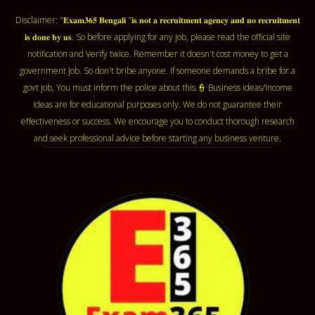
Disclaimer: "𝐄𝐱𝐚𝐦𝟑𝟔𝟓 𝐁𝐞𝐧𝐠𝐚𝐥𝐢 "𝐢𝐬 𝐧𝐨𝐭 𝐚 𝐫𝐞𝐜𝐫𝐮𝐢𝐭𝐦𝐞𝐧𝐭 𝐚𝐠𝐞𝐧𝐜𝐲 𝐚𝐧𝐝 𝐧𝐨 𝐫𝐞𝐜𝐫𝐮𝐢𝐭𝐦𝐞𝐧𝐭
𝐢𝐬 𝐝𝐨𝐧𝐞 𝐛𝐲 𝐮𝐬. So before applying for any job, please read the official site
notification and Verify twice. Remember it doesn't cost money to get a
government job. So don't bribe anyone. If someone demands a bribe for a
govt job, You must inform the police about this.👮 Business ideas/Income
Ideas are for educational purposes only. We do not guarantee their
effectiveness or success. We encourage you to conduct thorough research
and seek professional advice before starting any business venture.