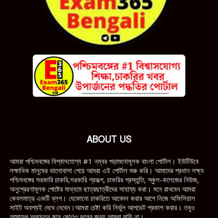
ABOUT US
আমরা পশ্চিমবঙ্গের বিশ্বাসযোগ্য #1 নম্বর পড়াশুনোমূলক বাংলা পোর্টাল। ইউটিউবে
লক্ষাধিক মানুষের ভালোবাসা পেয়ে আমরা এই পোর্টাল শুরু করি। আমাদের প্রধান লক্ষ্য
পশ্চিমবঙ্গের সরকারি চাকরি,সরকারি প্রকল্প, চাকরির প্রস্তুতি, স্কুল-কলেজের নিউজ,
অনুপ্রেরণামূলক পোষ্টের মাধ্যমে ছাত্রছাত্রীদের সাহায্য করা। মনে রাখবেন আমরা
কেবলমাত্র একটি ব্লগ। যেকোনো চাকরিতে আবেদন করার আগে নিজে অফিসিয়াল
সাইট অবশ্যই দেখে নেবেন।আমরা চেষ্টা করি নির্ভুল আপডেট প্রকাশ করার। তবুও
আমাদের অবচেতন মনে কোণও ভুলের জন্য আমরা দায়ি না।