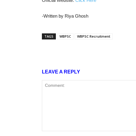
Official Website:
Click Here
-Written by Riya Ghosh
TAGS
WBPSC
WBPSC Recruitment
Share
LEAVE A REPLY
Comment: