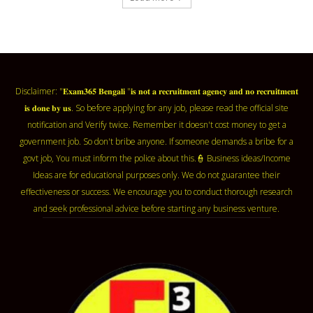
Disclaimer: "𝐄𝐱𝐚𝐦𝟑𝟔𝟓 𝐁𝐞𝐧𝐠𝐚𝐥𝐢 "𝐢𝐬 𝐧𝐨𝐭 𝐚 𝐫𝐞𝐜𝐫𝐮𝐢𝐭𝐦𝐞𝐧𝐭 𝐚𝐠𝐞𝐧𝐜𝐲 𝐚𝐧𝐝 𝐧𝐨 𝐫𝐞𝐜𝐫𝐮𝐢𝐭𝐦𝐞𝐧𝐭
𝐢𝐬 𝐝𝐨𝐧𝐞 𝐛𝐲 𝐮𝐬. So before applying for any job, please read the official site
notification and Verify twice. Remember it doesn't cost money to get a
government job. So don't bribe anyone. If someone demands a bribe for a
govt job, You must inform the police about this.👮 Business ideas/Income
Ideas are for educational purposes only. We do not guarantee their
effectiveness or success. We encourage you to conduct thorough research
and seek professional advice before starting any business venture.