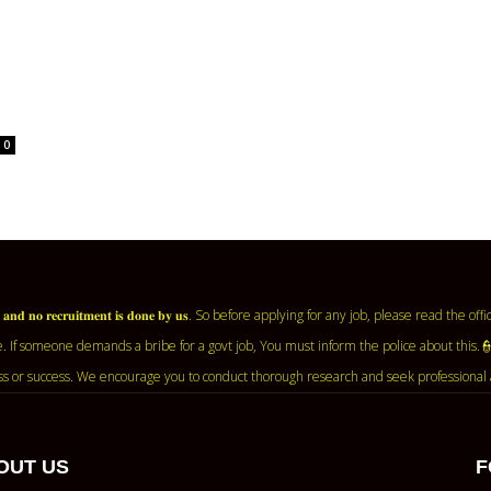
0
𝐧𝐭 𝐚𝐠𝐞𝐧𝐜𝐲 𝐚𝐧𝐝 𝐧𝐨 𝐫𝐞𝐜𝐫𝐮𝐢𝐭𝐦𝐞𝐧𝐭 𝐢𝐬 𝐝𝐨𝐧𝐞 𝐛𝐲 𝐮𝐬. So before applying for any job, ple
. If someone demands a bribe for a govt job, You must inform the police about this.
ss or success. We encourage you to conduct thorough research and seek professional 
OUT US
F