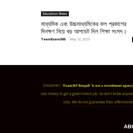
Education News
মাধ্যমিক এবং উচ্চমাধ্যমিকের ফল প্রকাশের
দিনক্ষণ নিয়ে বড় আপডেট দিল শিক্ষা সংসদ।
TeamExam365
-
May 12, 2023
Disclaimer: "𝐄𝐱𝐚𝐦𝟑𝟔𝟓 𝐁𝐞𝐧𝐠𝐚𝐥𝐢 "𝐢𝐬 𝐧𝐨𝐭 𝐚 𝐫𝐞𝐜𝐫𝐮𝐢𝐭𝐦
cost money to get a government job. So don't bribe anyone
only. We do not guarantee their effectivene
AB