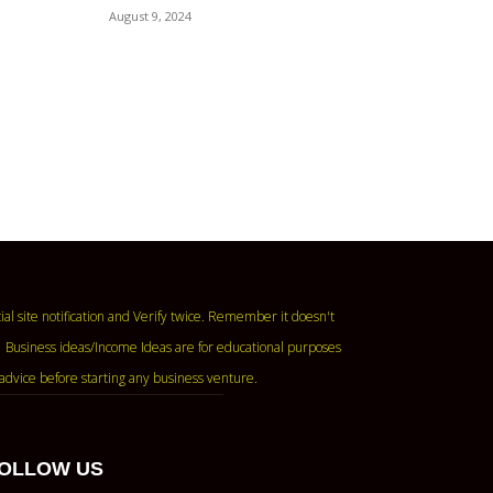
August 9, 2024
ase read the official site notification and Verify twice. Remember it doesn't
 Business ideas/Income Ideas are for educational purposes
advice before starting any business venture.
OLLOW US