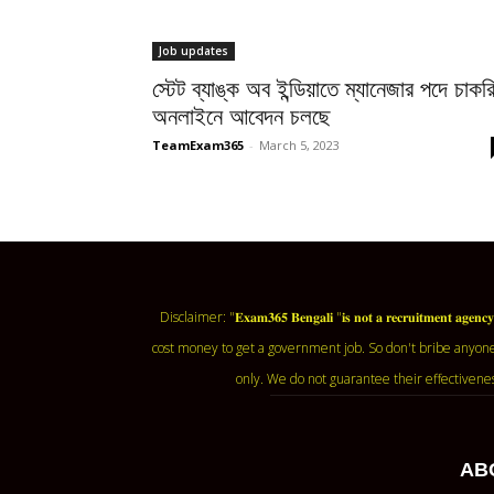
Job updates
স্টেট ব্যাঙ্ক অব ইন্ডিয়াতে ম্যানেজার পদে চাকর
অনলাইনে আবেদন চলছে
TeamExam365
-
March 5, 2023
Disclaimer: "𝐄𝐱𝐚𝐦𝟑𝟔𝟓 𝐁𝐞𝐧𝐠𝐚𝐥𝐢 "𝐢𝐬 𝐧𝐨𝐭 𝐚 𝐫𝐞𝐜𝐫𝐮𝐢𝐭𝐦
cost money to get a government job. So don't bribe anyone
only. We do not guarantee their effectivene
AB