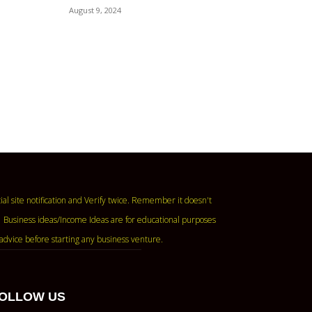
August 9, 2024
ase read the official site notification and Verify twice. Remember it doesn't
 Business ideas/Income Ideas are for educational purposes
advice before starting any business venture.
OLLOW US