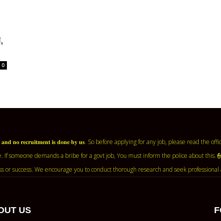
ি,
0
𝐧𝐭 𝐚𝐠𝐞𝐧𝐜𝐲 𝐚𝐧𝐝 𝐧𝐨 𝐫𝐞𝐜𝐫𝐮𝐢𝐭𝐦𝐞𝐧𝐭 𝐢𝐬 𝐝𝐨𝐧𝐞 𝐛𝐲 𝐮𝐬. So before applying for any job, ple
. If someone demands a bribe for a govt job, You must inform the police about this.
ss or success. We encourage you to conduct thorough research and seek professional 
OUT US
F