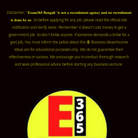
Disclaimer: "𝐄𝐱𝐚𝐦𝟑𝟔𝟓 𝐁𝐞𝐧𝐠𝐚𝐥𝐢 "𝐢𝐬 𝐧𝐨𝐭 𝐚 𝐫𝐞𝐜𝐫𝐮𝐢𝐭𝐦𝐞𝐧𝐭 𝐚𝐠𝐞𝐧𝐜𝐲 𝐚𝐧𝐝 𝐧𝐨 𝐫𝐞𝐜𝐫𝐮𝐢𝐭𝐦𝐞𝐧𝐭
𝐢𝐬 𝐝𝐨𝐧𝐞 𝐛𝐲 𝐮𝐬. So before applying for any job, please read the official site
notification and Verify twice. Remember it doesn't cost money to get a
government job. So don't bribe anyone. If someone demands a bribe for a
govt job, You must inform the police about this.👮 Business ideas/Income
Ideas are for educational purposes only. We do not guarantee their
effectiveness or success. We encourage you to conduct thorough research
and seek professional advice before starting any business venture.