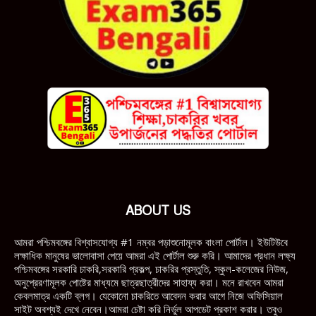
ABOUT US
আমরা পশ্চিমবঙ্গের বিশ্বাসযোগ্য #1 নম্বর পড়াশুনোমূলক বাংলা পোর্টাল। ইউটিউবে
লক্ষাধিক মানুষের ভালোবাসা পেয়ে আমরা এই পোর্টাল শুরু করি। আমাদের প্রধান লক্ষ্য
পশ্চিমবঙ্গের সরকারি চাকরি,সরকারি প্রকল্প, চাকরির প্রস্তুতি, স্কুল-কলেজের নিউজ,
অনুপ্রেরণামূলক পোষ্টের মাধ্যমে ছাত্রছাত্রীদের সাহায্য করা। মনে রাখবেন আমরা
কেবলমাত্র একটি ব্লগ। যেকোনো চাকরিতে আবেদন করার আগে নিজে অফিসিয়াল
সাইট অবশ্যই দেখে নেবেন।আমরা চেষ্টা করি নির্ভুল আপডেট প্রকাশ করার। তবুও