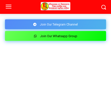
Join Our Telegram Channel
Join Our Whatsapp Group