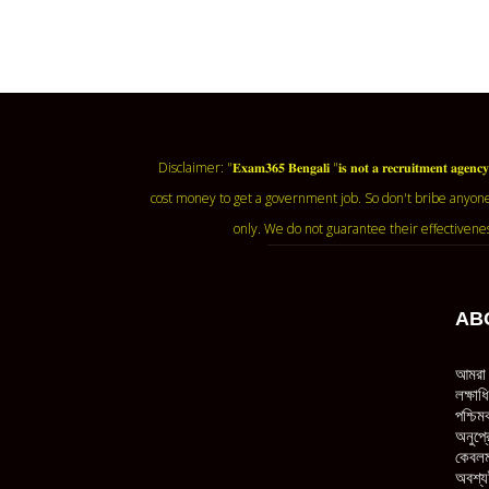
Disclaimer: "𝐄𝐱𝐚𝐦𝟑𝟔𝟓 𝐁𝐞𝐧𝐠𝐚𝐥𝐢 "𝐢𝐬 𝐧𝐨𝐭 𝐚 𝐫𝐞𝐜𝐫𝐮𝐢𝐭𝐦
cost money to get a government job. So don't bribe anyone
only. We do not guarantee their effectivene
AB
আমরা 
লক্ষা
পশ্চিম
অনুপ্র
কেবলম
অবশ্য