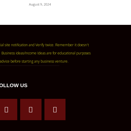
August 9, 2024
ase read the official site notification and Verify twice. Remember it doesn't
 Business ideas/Income Ideas are for educational purposes
advice before starting any business venture.
OLLOW US