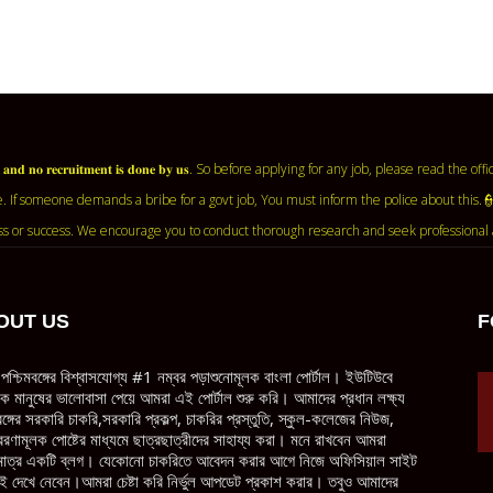
𝐧𝐭 𝐚𝐠𝐞𝐧𝐜𝐲 𝐚𝐧𝐝 𝐧𝐨 𝐫𝐞𝐜𝐫𝐮𝐢𝐭𝐦𝐞𝐧𝐭 𝐢𝐬 𝐝𝐨𝐧𝐞 𝐛𝐲 𝐮𝐬. So before applying for any job, ple
. If someone demands a bribe for a govt job, You must inform the police about this.
ss or success. We encourage you to conduct thorough research and seek professional 
OUT US
F
পশ্চিমবঙ্গের বিশ্বাসযোগ্য #1 নম্বর পড়াশুনোমূলক বাংলা পোর্টাল। ইউটিউবে
ধিক মানুষের ভালোবাসা পেয়ে আমরা এই পোর্টাল শুরু করি। আমাদের প্রধান লক্ষ্য
বঙ্গের সরকারি চাকরি,সরকারি প্রকল্প, চাকরির প্রস্তুতি, স্কুল-কলেজের নিউজ,
েরণামূলক পোষ্টের মাধ্যমে ছাত্রছাত্রীদের সাহায্য করা। মনে রাখবেন আমরা
াত্র একটি ব্লগ। যেকোনো চাকরিতে আবেদন করার আগে নিজে অফিসিয়াল সাইট
ই দেখে নেবেন।আমরা চেষ্টা করি নির্ভুল আপডেট প্রকাশ করার। তবুও আমাদের