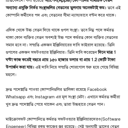
প্রতিবেদনে। বলা হয়েছে
অ্যাপেল(Apple) কোম্পানির সামগ্রিক বেতন
অন্যান্য প্রযুক্তি নির্ভর সংস্থাগুলির বেতনের তুলনায় অনেকটাই কম।
তবে এই
কোম্পানি কর্মীদের পদ এবং বেতনের সীমা ন্যায্যভাবে বন্টন করে থাকে।
এদিক থেকে উচ্চ বেতন দিয়ে থাকে গুগল সংস্থা। তবে নিম্ন পদে কর্মরত
থাকা কোন ব্যক্তির বেতন অবশ্যই উচ্চ পদে কর্মরত কোন ব্যক্তির বেতনের
সমান হবে না। সম্প্রতি একজন ইঞ্জিনিয়ারের দাবি ভাইরাল হয়েছে। তিনি
গুগলের একজন সফটওয়্যার ইঞ্জিনিয়ার। তিনি দাবি করেছেন
দিনে মাত্র 1
ঘন্টা কাজ করেই বছরে প্রায় ১৫০ হাজার ডলার বা প্রায় 1.2 কোটি টাকা
উপার্জন করা যায়।
এই দাবি নিয়ে সম্প্রতি শোরগোল শুরু হয়ে গেছে বিভিন্ন
মহলে।
দ্রুত পদোন্নতি পাওয়া কোম্পানিগুলির তালিকা রয়েছে Facebook
Whatsapp এবং Instagram এর মূল সংস্থা মেটা। এখানে কর্মরত কর্মীরা
খুব দ্রুত পদোন্নতি পেয়ে থাকেন এবং তারা উচ্চহারে বেতন পান।
মাইক্রোসফট কোম্পানিতে কর্মরত সফটওয়্যার ইঞ্জিনিয়ারদেরও(Software
Engeneer) বিভিন্ন রকম কাজের স্তর রয়েছে। সেই অনুযায়ী তাদের বেতন