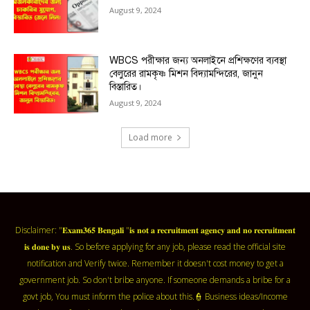
August 9, 2024
WBCS পরীক্ষার জন্য অনলাইনে প্রশিক্ষণের ব্যবস্থা
বেলুরের রামকৃষ্ণ মিশন বিদ্যামন্দিরের, জানুন
বিস্তারিত।
August 9, 2024
Load more
Disclaimer: "𝐄𝐱𝐚𝐦𝟑𝟔𝟓 𝐁𝐞𝐧𝐠𝐚𝐥𝐢 "𝐢𝐬 𝐧𝐨𝐭 𝐚 𝐫𝐞𝐜𝐫𝐮𝐢𝐭𝐦𝐞𝐧𝐭 𝐚𝐠𝐞𝐧𝐜𝐲 𝐚𝐧𝐝 𝐧𝐨 𝐫𝐞𝐜𝐫𝐮𝐢𝐭𝐦𝐞𝐧𝐭
𝐢𝐬 𝐝𝐨𝐧𝐞 𝐛𝐲 𝐮𝐬. So before applying for any job, please read the official site
notification and Verify twice. Remember it doesn't cost money to get a
government job. So don't bribe anyone. If someone demands a bribe for a
govt job, You must inform the police about this.👮 Business ideas/Income