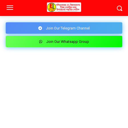
Join Our Telegram Channel
Join Our Whatsapp Group