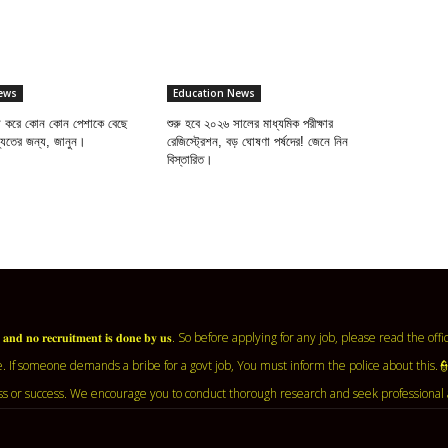
ews
Education News
াশ করে কোন কোন পেশাকে বেছে
শুরু হবে ২০২৬ সালের মাধ্যমিক পরীক্ষার
ষ্যতের জন্য, জানুন।
রেজিস্ট্রেশন, বড় ঘোষণা পর্ষদের! জেনে নিন
বিস্তারিত।
𝐧𝐭 𝐚𝐠𝐞𝐧𝐜𝐲 𝐚𝐧𝐝 𝐧𝐨 𝐫𝐞𝐜𝐫𝐮𝐢𝐭𝐦𝐞𝐧𝐭 𝐢𝐬 𝐝𝐨𝐧𝐞 𝐛𝐲 𝐮𝐬. So before applying for any job, ple
. If someone demands a bribe for a govt job, You must inform the police about this.
ss or success. We encourage you to conduct thorough research and seek professional 