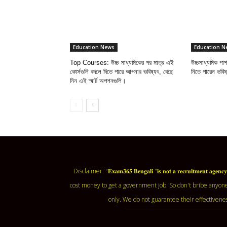
Education News
Education N
Top Courses: উচ্চ মাধ্যমিকের পর মাত্র এই
উচ্চমাধ্যমিক প
কোর্সগুলি বদলে দিতে পারে আপনার ভবিষ্যৎ, বেছে
নিতে পারেন ভবি
নিন এই স্মার্ট অপশনগুলি।
Disclaimer: "𝐄𝐱𝐚𝐦𝟑𝟔𝟓 𝐁𝐞𝐧𝐠𝐚𝐥𝐢 "𝐢𝐬 𝐧𝐨𝐭 𝐚 𝐫𝐞𝐜𝐫𝐮𝐢𝐭𝐦
cost money to get a government job. So don't bribe anyone
only. We do not guarantee their effectivene