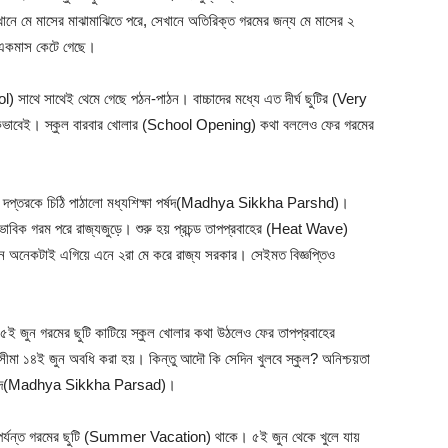
 মে মাসের মাঝামাঝিতে পরে, সেখানে অতিরিক্ত গরমের জন্য মে মাসের ২
্ঘ একমাস কেটে গেছে।
সাথে সাথেই থেমে গেছে পঠন-পাঠন। বাচ্চাদের মধ্যে এত দীর্ঘ ছুটির (Very
িকভাবেই। স্কুল বারবার খোলার (School Opening) কথা বললেও ফের গরমের
ক্ষা দপ্তরকে চিঠি পাঠালো মধ্যশিক্ষা পর্ষদ(Madhya Sikkha Parshd)।
ভাবিক গরম পরে রাজ্যজুড়ে। শুরু হয় প্রচন্ড তাপপ্রবাহের (Heat Wave)
দিন অনেকটাই এগিয়ে এনে ২রা মে করে রাজ্য সরকার। সেইমত বিজ্ঞপ্তিও
৫ই জুন গরমের ছুটি কাটিয়ে স্কুল খোলার কথা উঠলেও ফের তাপপ্রবাহের
া ১৪ই জুন অবধি করা হয়। কিন্তু আদৌ কি সেদিন খুলবে স্কুল? অনিশ্চয়তা
্ষা পর্ষদ(Madhya Sikkha Parsad)।
া জুন পর্যন্ত গরমের ছুটি (Summer Vacation) থাকে। ৫ই জুন থেকে খুলে যায়