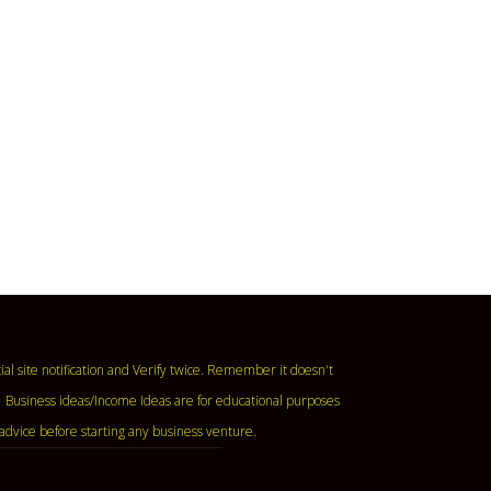
ase read the official site notification and Verify twice. Remember it doesn't
 Business ideas/Income Ideas are for educational purposes
advice before starting any business venture.