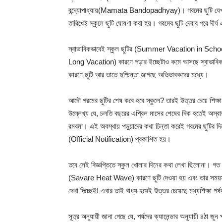
বন্দ্যোপাধ্যায়(Mamata Bandopadhyay)। গরমের ছুটি যেখানে
তারিখেই স্কুলে ছুটি ঘোষণা করা হয়। গরমের ছুটি দেবার পরে দীর
স্বাভাবিকভাবেই স্কুল ছুটির (Summer Vacation in School) 
Long Vacation) কারণে পড়ার ইচ্ছেটাও কমে আসছে স্বাভাব
কারণে ছুটি আর তাতে দুশ্চিন্তা জাগছে অভিভাবকদের মধ্যে।
আদৌ গরমের ছুটির শেষ কবে হবে স্কুলে? তারই উত্তর চেয়ে শি
উল্লেখ্য যে, চলতি বছরের এপ্রিল মাসের শেষের দিক হতেই অস্বা
রমরমা। এই অবস্থায় পড়ুয়াদের কথা চিন্তা করেই গরমের ছুটির 
(Official Notification) প্রকাশিত হয়।
তবে সেই বিজ্ঞপ্তিতে স্কুল খোলার দিনের কথা লেখা ছিলোনা। গত 
(Savare Heat Wave) কারণে ছুটি দেওয়া হয় এবং তার সময়সীম
দেখা দিচ্ছেই! এবার তাই বাধ্য হয়েই উত্তর চেয়েছে মধ্যশিক
সূত্র অনুযায়ী জানা গেছে যে, পর্ষদের ক্যালেন্ডার অনুযায়ী ৪ঠ