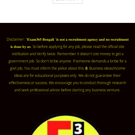
Disclaimer: "𝐄𝐱𝐚𝐦𝟑𝟔𝟓 𝐁𝐞𝐧𝐠𝐚𝐥𝐢 "𝐢𝐬 𝐧𝐨𝐭 𝐚 𝐫𝐞𝐜𝐫𝐮𝐢𝐭𝐦𝐞𝐧𝐭 𝐚𝐠𝐞𝐧𝐜𝐲 𝐚𝐧𝐝 𝐧𝐨 𝐫𝐞𝐜𝐫𝐮𝐢𝐭𝐦𝐞𝐧𝐭
𝐢𝐬 𝐝𝐨𝐧𝐞 𝐛𝐲 𝐮𝐬. So before applying for any job, please read the official site
notification and Verify twice. Remember it doesn't cost money to get a
government job. So don't bribe anyone. If someone demands a bribe for a
govt job, You must inform the police about this.👮 Business ideas/Income
Ideas are for educational purposes only. We do not guarantee their
effectiveness or success. We encourage you to conduct thorough research
and seek professional advice before starting any business venture.