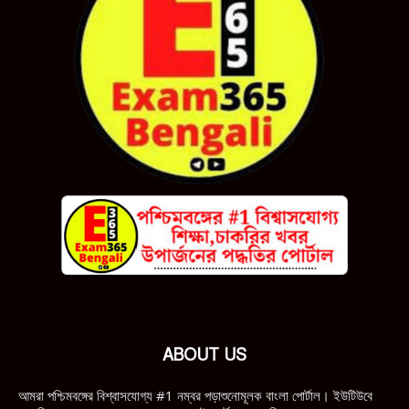
ABOUT US
আমরা পশ্চিমবঙ্গের বিশ্বাসযোগ্য #1 নম্বর পড়াশুনোমূলক বাংলা পোর্টাল। ইউটিউবে