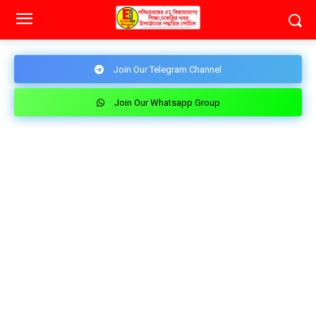
Join Our Telegram Channel
Join Our Whatsapp Group