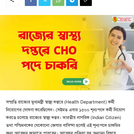
সম্প্রতি রাজ্যের মুখ্যমন্ত্রী স্বাস্থ্য দপ্তরে (Health Department) কর্মী
নিয়োগের ঘোষণা করেছিলেন। সেইমত এবার ১৫০০ শূন্যপদে কর্মী নিয়োগ
করতে চলেছে রাজ্যের স্বাস্থ্য দপ্তর। ভারতীয় নাগরিক (Indian Citizen)
তথা পশ্চিমবঙ্গের যেকোনো জেলার বাসিন্দা হলেই এই শূন্যপদে চাকরির
জন্য আবেদন জানাতে পারবেন। আবেদন প্রক্রিয়া সহ অন্যান্য বিষয়ে