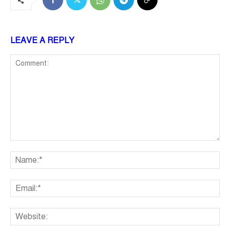
LEAVE A REPLY
Comment:
Na
Ema
We