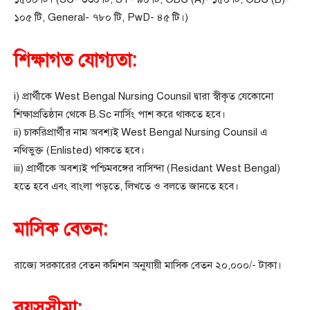
১০৫ টি, General- ৭৮০ টি, PwD- ৪৫ টি।)
শিক্ষাগত যোগ্যতা:
i) প্রার্থীকে West Bengal Nursing Counsil দ্বারা স্বীকৃত যেকোনো
শিক্ষাপ্রতিষ্ঠান থেকে B.Sc নার্সিং পাশ করে থাকতে হবে।
ii) চাকরিপ্রার্থীর নাম অবশ্যই West Bengal Nursing Counsil এ
নথিভুক্ত (Enlisted) থাকতে হবে।
iii) প্রার্থীকে অবশ্যই পশ্চিমবঙ্গের বাসিন্দা (Residant West Bengal)
হতে হবে এবং বাংলা পড়তে, লিখতে ও বলতে জানতে হবে।
মাসিক বেতন:
রাজ্যে সরকারের বেতন কমিশন অনুযায়ী মাসিক বেতন ২০,০০০/- টাকা।
বয়সসীমা: