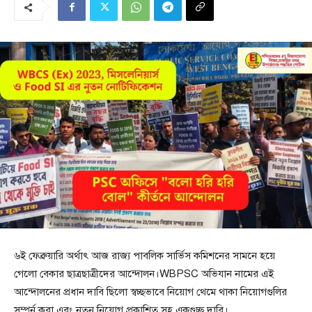
৬ই ফেব্রুয়ারি অর্থাৎ আজ রাজ্য পাবলিক সার্ভিস কমিশনের সামনে হয়ে
গেলো বেকার ছাত্রছাত্রীদের আন্দোলন।WBPSC অভিযান নামের এই
আন্দোলনের প্রধান দাবি ছিলো স্বচ্ছভাবে নিয়োগ থেমে থাকা নিয়োগগুলির
সম্পুর্ন করা এবং নতুন নিয়োগ প্রকাশিত সহ একগুচ্ছ দাবি।