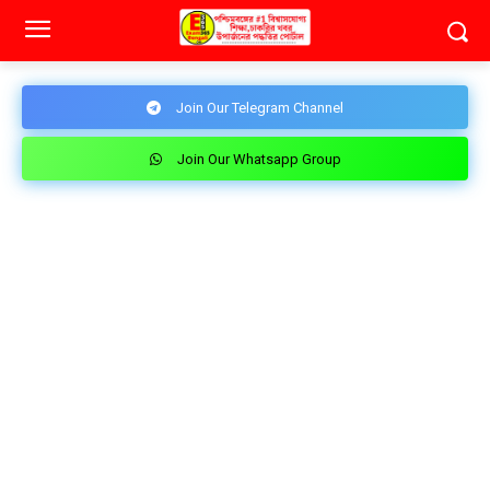
Join Our Telegram Channel
Join Our Whatsapp Group