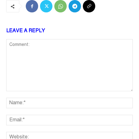
LEAVE A REPLY
Comment:
Na
Ema
We