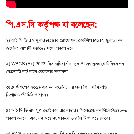
পি.এস.সি কর্তৃপক্ষ যা বলেছেন:
১) আই সি ডি এস সুপারভাইজার প্রোমোশন, ক্লার্কশিপ MSP, স্কুল SI নন
জয়েনিং আগামী সপ্তাহের মধ্যে প্রকাশ হবে।
২) WBCS (Ex) 2023, মিসলেনিয়ার্স ও ফুড SI এর নুতন নোটিফিকেশন
ফেব্রুয়ারি মার্চ মাসে বেরুনোর সম্ভাবনা।
৩) ক্লার্কশিপের ২০১৯ এর নন জয়েনিং এর জন্য পি এস সি প্রতি
ডিপার্টমেন্টে চিঠি পাঠাবে।
৪) আই সি ডি এস সুপারভাইজার এর নাম্বার ( সিলেক্টেড নন সিলেক্টেড) দ্রুত
প্রকাশ করবে। এবং নন জয়েনিং থাকলে তার লিস্ট ও পরে দেবে।
৫) EWS ও বয়সের ছাড়ের জন্য পি এস সি সরকারের কাছে আবেদন