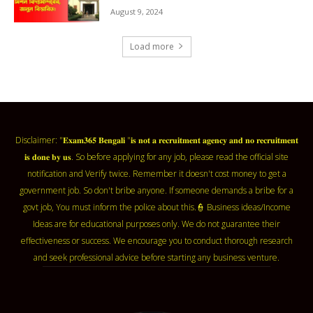
August 9, 2024
Load more
Disclaimer: "𝐄𝐱𝐚𝐦𝟑𝟔𝟓 𝐁𝐞𝐧𝐠𝐚𝐥𝐢 "𝐢𝐬 𝐧𝐨𝐭 𝐚 𝐫𝐞𝐜𝐫𝐮𝐢𝐭𝐦𝐞𝐧𝐭 𝐚𝐠𝐞𝐧𝐜𝐲 𝐚𝐧𝐝 𝐧𝐨 𝐫𝐞𝐜𝐫𝐮𝐢𝐭𝐦𝐞𝐧𝐭
𝐢𝐬 𝐝𝐨𝐧𝐞 𝐛𝐲 𝐮𝐬. So before applying for any job, please read the official site
notification and Verify twice. Remember it doesn't cost money to get a
government job. So don't bribe anyone. If someone demands a bribe for a
govt job, You must inform the police about this.👮 Business ideas/Income
Ideas are for educational purposes only. We do not guarantee their
effectiveness or success. We encourage you to conduct thorough research
and seek professional advice before starting any business venture.