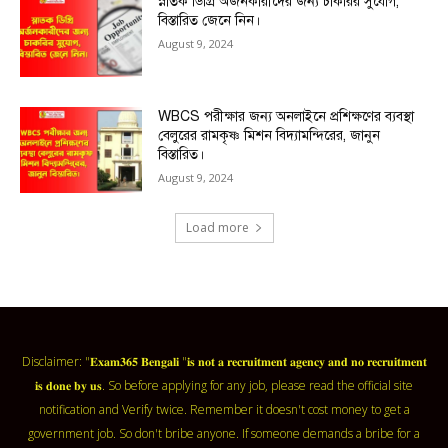
স্নাতক ডিগ্রি অর্জনকারীদের জন্য চাকরির সুযোগ,
বিস্তারিত জেনে নিন।
August 9, 2024
WBCS পরীক্ষার জন্য অনলাইনে প্রশিক্ষণের ব্যবস্থা
বেলুরের রামকৃষ্ণ মিশন বিদ্যামন্দিরের, জানুন
বিস্তারিত।
August 9, 2024
Load more
Disclaimer: "𝐄𝐱𝐚𝐦𝟑𝟔𝟓 𝐁𝐞𝐧𝐠𝐚𝐥𝐢 "𝐢𝐬 𝐧𝐨𝐭 𝐚 𝐫𝐞𝐜𝐫𝐮𝐢𝐭𝐦𝐞𝐧𝐭 𝐚𝐠𝐞𝐧𝐜𝐲 𝐚𝐧𝐝 𝐧𝐨 𝐫𝐞𝐜𝐫𝐮𝐢𝐭𝐦𝐞𝐧𝐭
𝐢𝐬 𝐝𝐨𝐧𝐞 𝐛𝐲 𝐮𝐬. So before applying for any job, please read the official site
notification and Verify twice. Remember it doesn't cost money to get a
government job. So don't bribe anyone. If someone demands a bribe for a