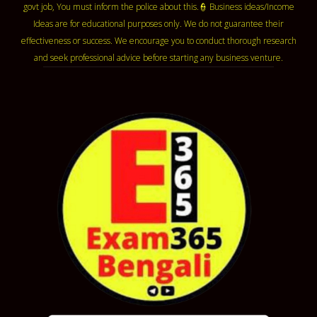
govt job, You must inform the police about this.👮 Business ideas/Income
Ideas are for educational purposes only. We do not guarantee their
effectiveness or success. We encourage you to conduct thorough research
and seek professional advice before starting any business venture.