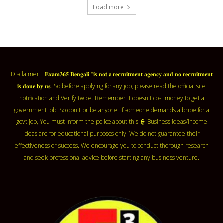
Load more
Disclaimer: "𝐄𝐱𝐚𝐦𝟑𝟔𝟓 𝐁𝐞𝐧𝐠𝐚𝐥𝐢 "𝐢𝐬 𝐧𝐨𝐭 𝐚 𝐫𝐞𝐜𝐫𝐮𝐢𝐭𝐦𝐞𝐧𝐭 𝐚𝐠𝐞𝐧𝐜𝐲 𝐚𝐧𝐝 𝐧𝐨 𝐫𝐞𝐜𝐫𝐮𝐢𝐭𝐦𝐞𝐧𝐭
𝐢𝐬 𝐝𝐨𝐧𝐞 𝐛𝐲 𝐮𝐬. So before applying for any job, please read the official site
notification and Verify twice. Remember it doesn't cost money to get a
government job. So don't bribe anyone. If someone demands a bribe for a
govt job, You must inform the police about this.👮 Business ideas/Income
Ideas are for educational purposes only. We do not guarantee their
effectiveness or success. We encourage you to conduct thorough research
and seek professional advice before starting any business venture.