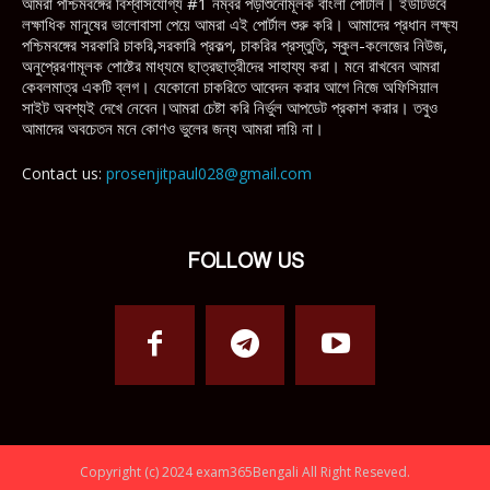
আমরা পশ্চিমবঙ্গের বিশ্বাসযোগ্য #1 নম্বর পড়াশুনোমূলক বাংলা পোর্টাল। ইউটিউবে
লক্ষাধিক মানুষের ভালোবাসা পেয়ে আমরা এই পোর্টাল শুরু করি। আমাদের প্রধান লক্ষ্য
পশ্চিমবঙ্গের সরকারি চাকরি,সরকারি প্রকল্প, চাকরির প্রস্তুতি, স্কুল-কলেজের নিউজ,
অনুপ্রেরণামূলক পোষ্টের মাধ্যমে ছাত্রছাত্রীদের সাহায্য করা। মনে রাখবেন আমরা
কেবলমাত্র একটি ব্লগ। যেকোনো চাকরিতে আবেদন করার আগে নিজে অফিসিয়াল
সাইট অবশ্যই দেখে নেবেন।আমরা চেষ্টা করি নির্ভুল আপডেট প্রকাশ করার। তবুও
আমাদের অবচেতন মনে কোণও ভুলের জন্য আমরা দায়ি না।
Contact us:
prosenjitpaul028@gmail.com
FOLLOW US
Copyright (c) 2024 exam365Bengali All Right Reseved.