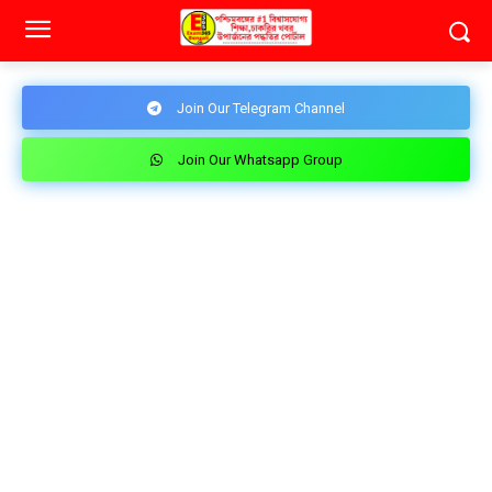
Join Our Telegram Channel
Join Our Whatsapp Group