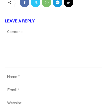
LEAVE A REPLY
Comment:
Na
Ema
We