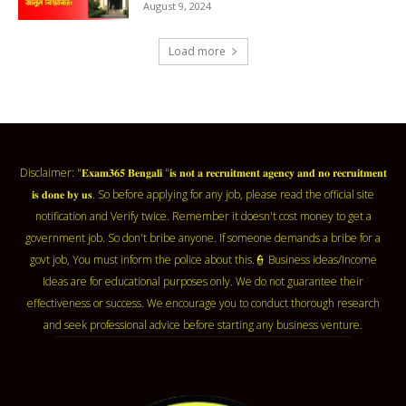
August 9, 2024
Load more
Disclaimer: "𝐄𝐱𝐚𝐦𝟑𝟔𝟓 𝐁𝐞𝐧𝐠𝐚𝐥𝐢 "𝐢𝐬 𝐧𝐨𝐭 𝐚 𝐫𝐞𝐜𝐫𝐮𝐢𝐭𝐦𝐞𝐧𝐭 𝐚𝐠𝐞𝐧𝐜𝐲 𝐚𝐧𝐝 𝐧𝐨 𝐫𝐞𝐜𝐫𝐮𝐢𝐭𝐦𝐞𝐧𝐭
𝐢𝐬 𝐝𝐨𝐧𝐞 𝐛𝐲 𝐮𝐬. So before applying for any job, please read the official site
notification and Verify twice. Remember it doesn't cost money to get a
government job. So don't bribe anyone. If someone demands a bribe for a
govt job, You must inform the police about this.👮 Business ideas/Income
Ideas are for educational purposes only. We do not guarantee their
effectiveness or success. We encourage you to conduct thorough research
and seek professional advice before starting any business venture.