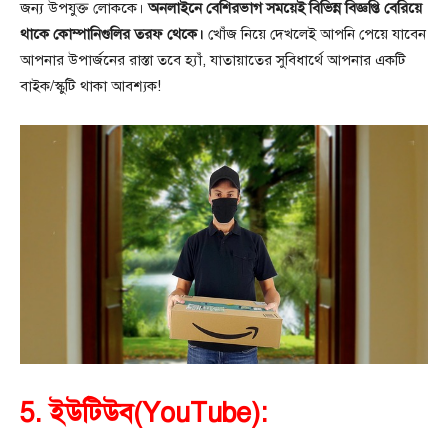
জন্য উপযুক্ত লোককে।
অনলাইনে বেশিরভাগ সময়েই বিভিন্ন বিজ্ঞপ্তি বেরিয়ে
থাকে কোম্পানিগুলির তরফ থেকে।
খোঁজ নিয়ে দেখলেই আপনি পেয়ে যাবেন
আপনার উপার্জনের রাস্তা তবে হ্যাঁ, যাতায়াতের সুবিধার্থে আপনার একটি
বাইক/স্কুটি থাকা আবশ্যক!
5. ইউটিউব(YouTube):