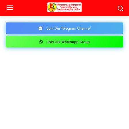
Join Our Telegram Channel
Join Our Whatsapp Group