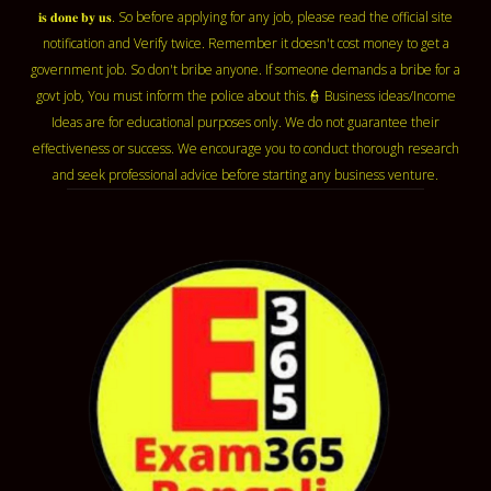
𝐢𝐬 𝐝𝐨𝐧𝐞 𝐛𝐲 𝐮𝐬. So before applying for any job, please read the official site
notification and Verify twice. Remember it doesn't cost money to get a
government job. So don't bribe anyone. If someone demands a bribe for a
govt job, You must inform the police about this.👮 Business ideas/Income
Ideas are for educational purposes only. We do not guarantee their
effectiveness or success. We encourage you to conduct thorough research
and seek professional advice before starting any business venture.