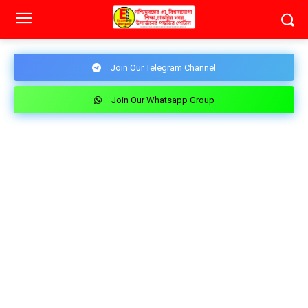
Join Our Telegram Channel
Join Our Whatsapp Group