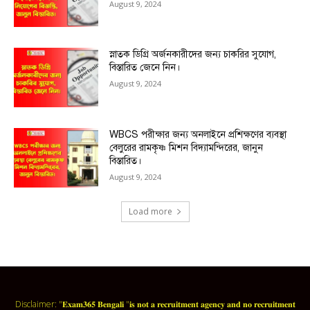
August 9, 2024
স্নাতক ডিগ্রি অর্জনকারীদের জন্য চাকরির সুযোগ,
বিস্তারিত জেনে নিন।
August 9, 2024
WBCS পরীক্ষার জন্য অনলাইনে প্রশিক্ষণের ব্যবস্থা
বেলুরের রামকৃষ্ণ মিশন বিদ্যামন্দিরের, জানুন
বিস্তারিত।
August 9, 2024
Load more
Disclaimer: "𝐄𝐱𝐚𝐦𝟑𝟔𝟓 𝐁𝐞𝐧𝐠𝐚𝐥𝐢 "𝐢𝐬 𝐧𝐨𝐭 𝐚 𝐫𝐞𝐜𝐫𝐮𝐢𝐭𝐦𝐞𝐧𝐭 𝐚𝐠𝐞𝐧𝐜𝐲 𝐚𝐧𝐝 𝐧𝐨 𝐫𝐞𝐜𝐫𝐮𝐢𝐭𝐦𝐞𝐧𝐭