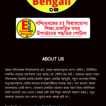
ABOUT US
আমরা পশ্চিমবঙ্গের বিশ্বাসযোগ্য #1 নম্বর পড়াশুনোমূলক বাংলা পোর্টাল। ইউটিউবে
লক্ষাধিক মানুষের ভালোবাসা পেয়ে আমরা এই পোর্টাল শুরু করি। আমাদের প্রধান লক্ষ্য
পশ্চিমবঙ্গের সরকারি চাকরি,সরকারি প্রকল্প, চাকরির প্রস্তুতি, স্কুল-কলেজের নিউজ,
অনুপ্রেরণামূলক পোষ্টের মাধ্যমে ছাত্রছাত্রীদের সাহায্য করা। মনে রাখবেন আমরা
কেবলমাত্র একটি ব্লগ। যেকোনো চাকরিতে আবেদন করার আগে নিজে অফিসিয়াল
সাইট অবশ্যই দেখে নেবেন।আমরা চেষ্টা করি নির্ভুল আপডেট প্রকাশ করার। তবুও
আমাদের অবচেতন মনে কোণও ভুলের জন্য আমরা দায়ি না।