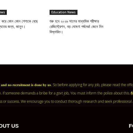
ews
Education News
াশ করে কোন কোন পেশাকে বেছে
শুরু হবে ২০২৬ সালের মাধ্যমিক পরীক্ষার
ষ্যতের জন্য, জানুন।
রেজিস্ট্রেশন, বড় ঘোষণা পর্ষদের! জেনে নিন
বিস্তারিত।
𝐧𝐭 𝐚𝐠𝐞𝐧𝐜𝐲 𝐚𝐧𝐝 𝐧𝐨 𝐫𝐞𝐜𝐫𝐮𝐢𝐭𝐦𝐞𝐧𝐭 𝐢𝐬 𝐝𝐨𝐧𝐞 𝐛𝐲 𝐮𝐬. So before applying for any job, ple
. If someone demands a bribe for a govt job, You must inform the police about this.
ss or success. We encourage you to conduct thorough research and seek professional 
OUT US
F