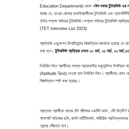
Education Department) থেকে অ
ষ্টম দফার ইন্টারভিউ এর
যাচ্ছে যে, হাওড়া জেলার চাকরিপ্রার্থীদের ইন্টারভিউ এবং অ্যাপটিটিউড
টেটের সপ্তম পর্যায়ের ইন্টারভিউ।সপ্তম পর্যায়ের ইন্টারভিউ প্রক্রি
(TET Interview List 2023)
প্রাইমারি এডুকেশন ডিপার্টমেন্টের বিজ্ঞপ্তিতে জানানো হয়েছে যে আগা
করা হবে।
ইন্টারভিউ প্রক্রিয়া চলবে ২০ মার্চ, ২১ মার্চ, ২২ মার্চ,২
নির্ধারিত দিনে প্রার্থীদের সমস্ত প্রয়োজনীয় ডকুমেন্টসহ উপস্থি
(Aptitude Test) নেওয়া হবে নির্ধারিত দিনে। প্রার্থীদের কোন কোন
বিজ্ঞপ্তিতে স্পষ্ট করা হয়েছে।
প্রত্যেক প্রার্থীকে তাদের টেট পরীক্ষার এডমিট কার্ড , টেট উত্তীর্ণ
পাসপোর্ট সাইজের ছবি, কাস্ট সার্টিফিকেট, শারীরিক প্রতিবন্ধকতার
কেন্দ্রে পৌঁছাতে হবে।