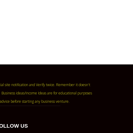
ase read the official site notification and Verify twice. Remember it doesn't
 Business ideas/Income Ideas are for educational purposes
advice before starting any business venture.
OLLOW US