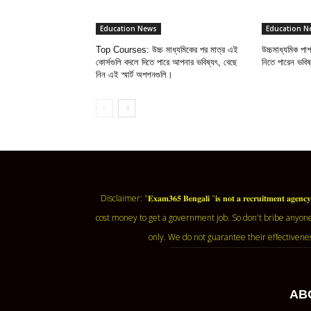
Education News
Education N
Top Courses: উচ্চ মাধ্যমিকের পর মাত্র এই
উচ্চমাধ্যমিক প
কোর্সগুলি বদলে দিতে পারে আপনার ভবিষ্যৎ, বেছে
নিতে পারেন ভবি
নিন এই স্মার্ট অপশনগুলি।
Disclaimer: "𝐄𝐱𝐚𝐦𝟑𝟔𝟓 𝐁𝐞𝐧𝐠𝐚𝐥𝐢 "𝐢𝐬 𝐧𝐨𝐭 𝐚 𝐫𝐞𝐜𝐫𝐮𝐢𝐭𝐦
cost money to get a government job. So don't bribe anyone
only. We do not guarantee their effectivene
AB