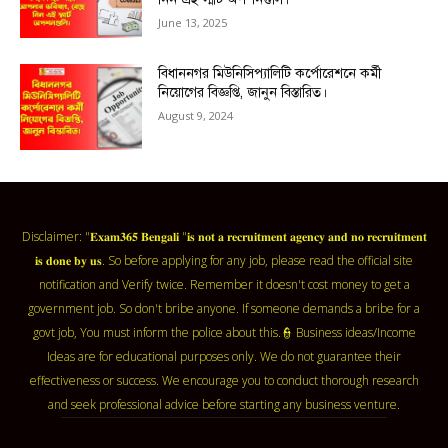
June 13, 2025
বিধাননগর মিউনিসিপ্যালিটি কর্পোরেশনে কর্মী
নিয়োগের বিজ্ঞপ্তি, জানুন বিস্তারিত।
August 9, 2024
Disclaimer: "𝐄𝐱𝐚𝐦𝟑𝟔𝟓 𝐁𝐞𝐧𝐠𝐚𝐥𝐢 "𝐢𝐬 𝐧𝐨𝐭 𝐚 𝐫𝐞𝐜𝐫𝐮𝐢𝐭𝐦𝐞𝐧𝐭 𝐚𝐠𝐞𝐧𝐜𝐲 𝐚𝐧𝐝 𝐧𝐨 𝐫𝐞𝐜𝐫𝐮𝐢𝐭𝐦𝐞𝐧𝐭
𝐢𝐬 𝐝𝐨𝐧𝐞 𝐛𝐲 𝐮𝐬. So before applying for any job, please read the official site
notification and Verify twice. Remember it doesn't cost money to get a
government job. So don't bribe anyone. If someone demands a bribe for a
govt job, You must inform the police about this.👮 Business ideas/Income
Ideas are for educational purposes only. We do not guarantee their
effectiveness or success. We encourage you to conduct thorough research
and seek professional advice before starting any business venture.