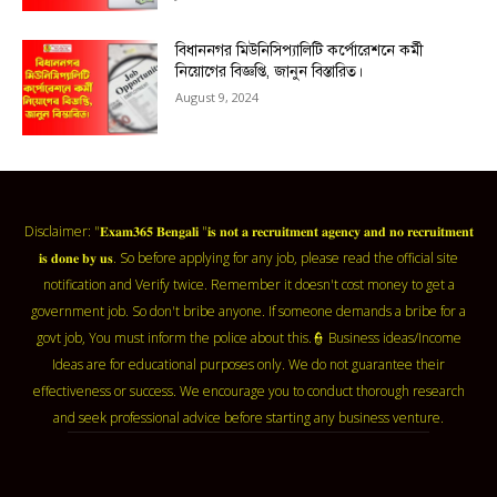
বিধাননগর মিউনিসিপ্যালিটি কর্পোরেশনে কর্মী
নিয়োগের বিজ্ঞপ্তি, জানুন বিস্তারিত।
August 9, 2024
Disclaimer: "𝐄𝐱𝐚𝐦𝟑𝟔𝟓 𝐁𝐞𝐧𝐠𝐚𝐥𝐢 "𝐢𝐬 𝐧𝐨𝐭 𝐚 𝐫𝐞𝐜𝐫𝐮𝐢𝐭𝐦𝐞𝐧𝐭 𝐚𝐠𝐞𝐧𝐜𝐲 𝐚𝐧𝐝 𝐧𝐨 𝐫𝐞𝐜𝐫𝐮𝐢𝐭𝐦𝐞𝐧𝐭
𝐢𝐬 𝐝𝐨𝐧𝐞 𝐛𝐲 𝐮𝐬. So before applying for any job, please read the official site
notification and Verify twice. Remember it doesn't cost money to get a
government job. So don't bribe anyone. If someone demands a bribe for a
govt job, You must inform the police about this.👮 Business ideas/Income
Ideas are for educational purposes only. We do not guarantee their
effectiveness or success. We encourage you to conduct thorough research
and seek professional advice before starting any business venture.