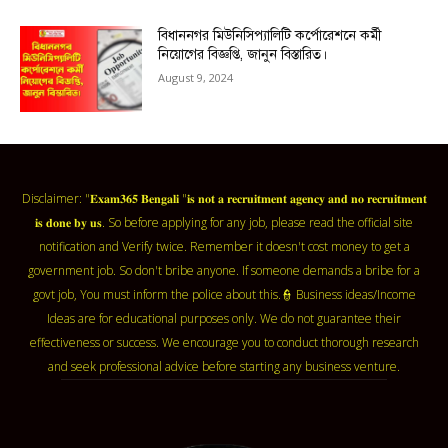
বিধাননগর মিউনিসিপ্যালিটি কর্পোরেশনে কর্মী
নিয়োগের বিজ্ঞপ্তি, জানুন বিস্তারিত।
August 9, 2024
Disclaimer: "𝐄𝐱𝐚𝐦𝟑𝟔𝟓 𝐁𝐞𝐧𝐠𝐚𝐥𝐢 "𝐢𝐬 𝐧𝐨𝐭 𝐚 𝐫𝐞𝐜𝐫𝐮𝐢𝐭𝐦𝐞𝐧𝐭 𝐚𝐠𝐞𝐧𝐜𝐲 𝐚𝐧𝐝 𝐧𝐨 𝐫𝐞𝐜𝐫𝐮𝐢𝐭𝐦𝐞𝐧𝐭
𝐢𝐬 𝐝𝐨𝐧𝐞 𝐛𝐲 𝐮𝐬. So before applying for any job, please read the official site
notification and Verify twice. Remember it doesn't cost money to get a
government job. So don't bribe anyone. If someone demands a bribe for a
govt job, You must inform the police about this.👮 Business ideas/Income
Ideas are for educational purposes only. We do not guarantee their
effectiveness or success. We encourage you to conduct thorough research
and seek professional advice before starting any business venture.