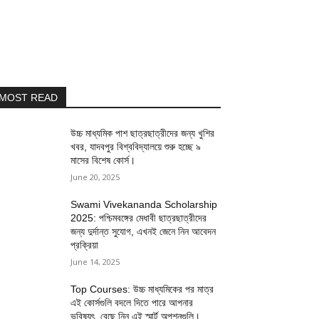
MOST READ
উচ্চ মাধ্যমিক পাশ ছাত্রছাত্রীদের জন্য খুশির
খবর, যাদবপুর বিশ্ববিদ্যালয়ে শুরু হচ্ছে ৯
মাসের বিশেষ কোর্স।
June 20, 2025
Swami Vivekananda Scholarship
2025: পশ্চিমবঙ্গের মেধাবী ছাত্রছাত্রীদের
জন্য দুর্দান্ত সুযোগ, এখনই জেনে নিন আবেদন
প্রক্রিয়া
June 14, 2025
Top Courses: উচ্চ মাধ্যমিকের পর মাত্র
এই কোর্সগুলি বদলে দিতে পারে আপনার
ভবিষ্যৎ, বেছে নিন এই স্মার্ট অপশনগুলি।