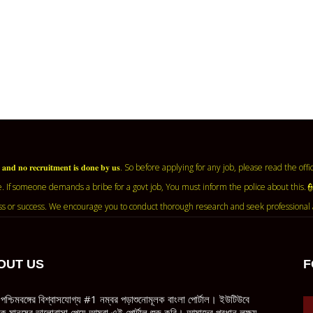
𝐧𝐭 𝐚𝐠𝐞𝐧𝐜𝐲 𝐚𝐧𝐝 𝐧𝐨 𝐫𝐞𝐜𝐫𝐮𝐢𝐭𝐦𝐞𝐧𝐭 𝐢𝐬 𝐝𝐨𝐧𝐞 𝐛𝐲 𝐮𝐬. So before applying for any job, ple
. If someone demands a bribe for a govt job, You must inform the police about this.
ss or success. We encourage you to conduct thorough research and seek professional 
OUT US
F
পশ্চিমবঙ্গের বিশ্বাসযোগ্য #1 নম্বর পড়াশুনোমূলক বাংলা পোর্টাল। ইউটিউবে
ধিক মানুষের ভালোবাসা পেয়ে আমরা এই পোর্টাল শুরু করি। আমাদের প্রধান লক্ষ্য