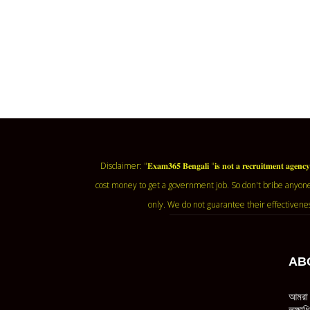
Disclaimer: "𝐄𝐱𝐚𝐦𝟑𝟔𝟓 𝐁𝐞𝐧𝐠𝐚𝐥𝐢 "𝐢𝐬 𝐧𝐨𝐭 𝐚 𝐫𝐞𝐜𝐫𝐮𝐢𝐭𝐦
cost money to get a government job. So don't bribe anyone
only. We do not guarantee their effectivene
AB
আমরা 
লক্ষা