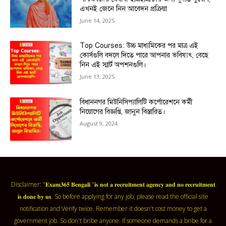
এখনই জেনে নিন আবেদন প্রক্রিয়া
June 14, 2025
Top Courses: উচ্চ মাধ্যমিকের পর মাত্র এই
কোর্সগুলি বদলে দিতে পারে আপনার ভবিষ্যৎ, বেছে
নিন এই স্মার্ট অপশনগুলি।
June 13, 2025
বিধাননগর মিউনিসিপ্যালিটি কর্পোরেশনে কর্মী
নিয়োগের বিজ্ঞপ্তি, জানুন বিস্তারিত।
August 9, 2024
Disclaimer: "𝐄𝐱𝐚𝐦𝟑𝟔𝟓 𝐁𝐞𝐧𝐠𝐚𝐥𝐢 "𝐢𝐬 𝐧𝐨𝐭 𝐚 𝐫𝐞𝐜𝐫𝐮𝐢𝐭𝐦𝐞𝐧𝐭 𝐚𝐠𝐞𝐧𝐜𝐲 𝐚𝐧𝐝 𝐧𝐨 𝐫𝐞𝐜𝐫𝐮𝐢𝐭𝐦𝐞𝐧𝐭
𝐢𝐬 𝐝𝐨𝐧𝐞 𝐛𝐲 𝐮𝐬. So before applying for any job, please read the official site
notification and Verify twice. Remember it doesn't cost money to get a
government job. So don't bribe anyone. If someone demands a bribe for a