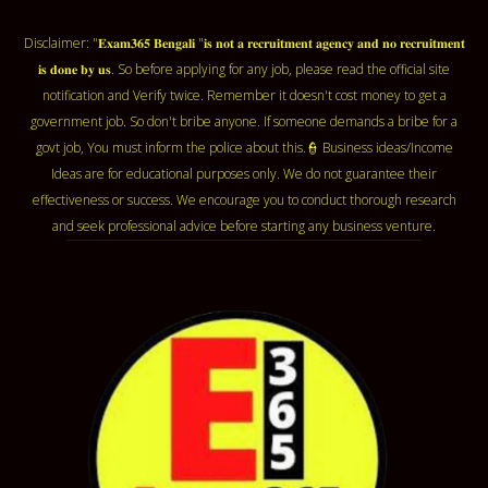
Disclaimer: "𝐄𝐱𝐚𝐦𝟑𝟔𝟓 𝐁𝐞𝐧𝐠𝐚𝐥𝐢 "𝐢𝐬 𝐧𝐨𝐭 𝐚 𝐫𝐞𝐜𝐫𝐮𝐢𝐭𝐦𝐞𝐧𝐭 𝐚𝐠𝐞𝐧𝐜𝐲 𝐚𝐧𝐝 𝐧𝐨 𝐫𝐞𝐜𝐫𝐮𝐢𝐭𝐦𝐞𝐧𝐭
𝐢𝐬 𝐝𝐨𝐧𝐞 𝐛𝐲 𝐮𝐬. So before applying for any job, please read the official site
notification and Verify twice. Remember it doesn't cost money to get a
government job. So don't bribe anyone. If someone demands a bribe for a
govt job, You must inform the police about this.👮 Business ideas/Income
Ideas are for educational purposes only. We do not guarantee their
effectiveness or success. We encourage you to conduct thorough research
and seek professional advice before starting any business venture.