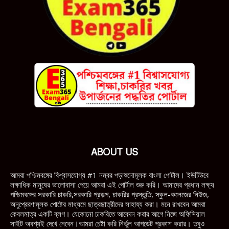
ABOUT US
আমরা পশ্চিমবঙ্গের বিশ্বাসযোগ্য #1 নম্বর পড়াশুনোমূলক বাংলা পোর্টাল। ইউটিউবে
লক্ষাধিক মানুষের ভালোবাসা পেয়ে আমরা এই পোর্টাল শুরু করি। আমাদের প্রধান লক্ষ্য
পশ্চিমবঙ্গের সরকারি চাকরি,সরকারি প্রকল্প, চাকরির প্রস্তুতি, স্কুল-কলেজের নিউজ,
অনুপ্রেরণামূলক পোষ্টের মাধ্যমে ছাত্রছাত্রীদের সাহায্য করা। মনে রাখবেন আমরা
কেবলমাত্র একটি ব্লগ। যেকোনো চাকরিতে আবেদন করার আগে নিজে অফিসিয়াল
সাইট অবশ্যই দেখে নেবেন।আমরা চেষ্টা করি নির্ভুল আপডেট প্রকাশ করার। তবুও