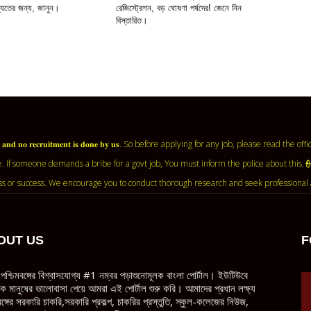
ষ্যতের জন্য, জানুন।
রেজিস্ট্রেশন, বড় ঘোষণা পর্ষদের! জেনে নিন
বিস্তারিত।
𝐧𝐭 𝐚𝐠𝐞𝐧𝐜𝐲 𝐚𝐧𝐝 𝐧𝐨 𝐫𝐞𝐜𝐫𝐮𝐢𝐭𝐦𝐞𝐧𝐭 𝐢𝐬 𝐝𝐨𝐧𝐞 𝐛𝐲 𝐮𝐬. So before applying for any job, ple
. If someone demands a bribe for a govt job, You must inform the police about this.
ss or success. We encourage you to conduct thorough research and seek professional 
OUT US
F
পশ্চিমবঙ্গের বিশ্বাসযোগ্য #1 নম্বর পড়াশুনোমূলক বাংলা পোর্টাল। ইউটিউবে
ধিক মানুষের ভালোবাসা পেয়ে আমরা এই পোর্টাল শুরু করি। আমাদের প্রধান লক্ষ্য
বঙ্গের সরকারি চাকরি,সরকারি প্রকল্প, চাকরির প্রস্তুতি, স্কুল-কলেজের নিউজ,