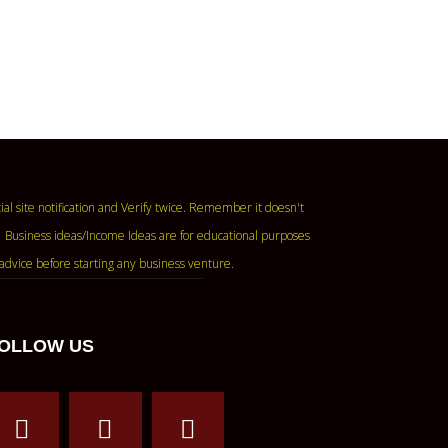
ase read the official site notification and Verify twice. Remember it doesn't
 Business ideas/Income Ideas are for educational purposes
advice before starting any business venture.
OLLOW US