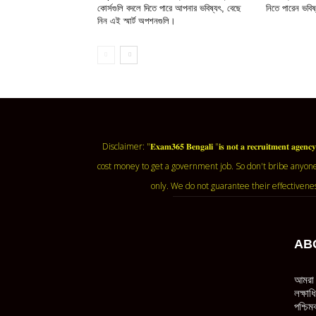
কোর্সগুলি বদলে দিতে পারে আপনার ভবিষ্যৎ, বেছে
নিতে পারেন ভবি
নিন এই স্মার্ট অপশনগুলি।
Disclaimer: "𝐄𝐱𝐚𝐦𝟑𝟔𝟓 𝐁𝐞𝐧𝐠𝐚𝐥𝐢 "𝐢𝐬 𝐧𝐨𝐭 𝐚 𝐫𝐞𝐜𝐫𝐮𝐢𝐭𝐦
cost money to get a government job. So don't bribe anyone
only. We do not guarantee their effectivene
AB
আমরা 
লক্ষা
পশ্চিম