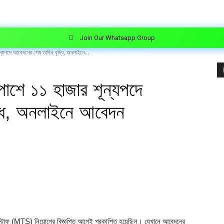
Join Our Whatsapp Group
্যপদে আবেদনের শেষ তারিখ বৃদ্ধি, অনলাইনে...
শে ১১ হাজার শূন্যপদে
্ধি, অনলাইনে আবেদন
ং স্টাফ (MTS) নিয়োগের বিজ্ঞপ্তি আগেই প্রকাশিত হয়েছিল। যেখানে আবেদনের