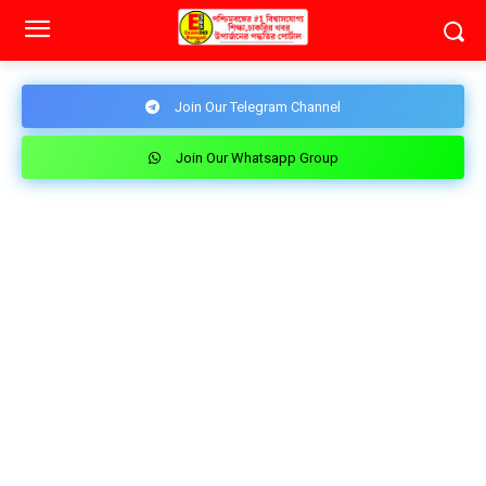
Join Our Telegram Channel
Join Our Whatsapp Group