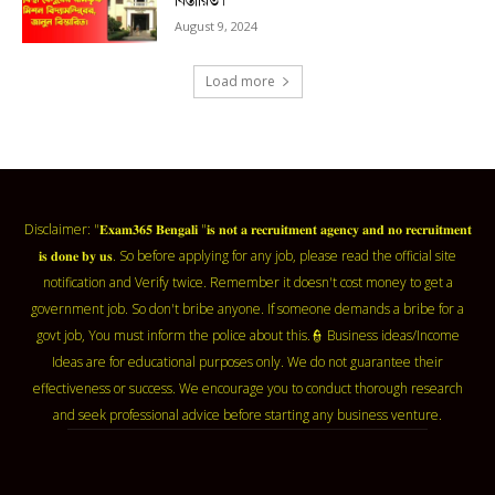
বিস্তারিত।
August 9, 2024
Load more
Disclaimer: "𝐄𝐱𝐚𝐦𝟑𝟔𝟓 𝐁𝐞𝐧𝐠𝐚𝐥𝐢 "𝐢𝐬 𝐧𝐨𝐭 𝐚 𝐫𝐞𝐜𝐫𝐮𝐢𝐭𝐦𝐞𝐧𝐭 𝐚𝐠𝐞𝐧𝐜𝐲 𝐚𝐧𝐝 𝐧𝐨 𝐫𝐞𝐜𝐫𝐮𝐢𝐭𝐦𝐞𝐧𝐭
𝐢𝐬 𝐝𝐨𝐧𝐞 𝐛𝐲 𝐮𝐬. So before applying for any job, please read the official site
notification and Verify twice. Remember it doesn't cost money to get a
government job. So don't bribe anyone. If someone demands a bribe for a
govt job, You must inform the police about this.👮 Business ideas/Income
Ideas are for educational purposes only. We do not guarantee their
effectiveness or success. We encourage you to conduct thorough research
and seek professional advice before starting any business venture.