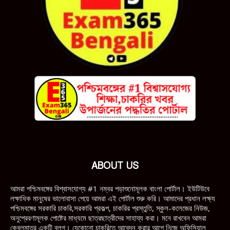
ABOUT US
আমরা পশ্চিমবঙ্গের বিশ্বাসযোগ্য #1 নম্বর পড়াশুনোমূলক বাংলা পোর্টাল। ইউটিউবে
লক্ষাধিক মানুষের ভালোবাসা পেয়ে আমরা এই পোর্টাল শুরু করি। আমাদের প্রধান লক্ষ্য
পশ্চিমবঙ্গের সরকারি চাকরি,সরকারি প্রকল্প, চাকরির প্রস্তুতি, স্কুল-কলেজের নিউজ,
অনুপ্রেরণামূলক পোষ্টের মাধ্যমে ছাত্রছাত্রীদের সাহায্য করা। মনে রাখবেন আমরা
কেবলমাত্র একটি ব্লগ। যেকোনো চাকরিতে আবেদন করার আগে নিজে অফিসিয়াল