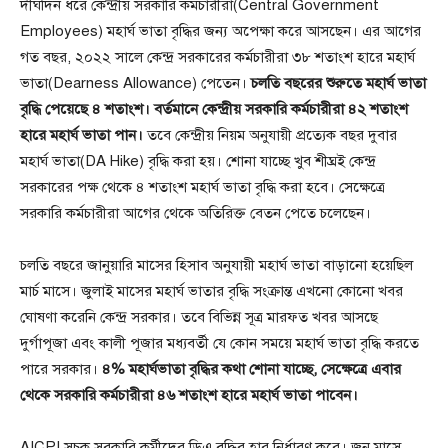
দীর্ঘদিন ধরে কেন্দ্রীয় সরকারি কর্মচারীরা(Central Government
Employees) মহার্ঘ ভাতা বৃদ্ধির জন্য অপেক্ষা করে আসছেন। এর আগের
গত বছর, ২০২২ সালে কেন্দ্র সরকারের কর্মচারীরা ৩৮ শতাংশ হারে মহার্ঘ
ভাতা(Dearness Allowance) পেতেন।
চলতি বছরের শুরুতে মহার্ঘ ভাতা
বৃদ্ধি পেয়েছে ৪ শতাংশ। বর্তমানে কেন্দ্রীয় সরকারি কর্মচারীরা ৪২ শতাংশ
হারে মহার্ঘ ভাতা পান।
তবে কেন্দ্রীয় নিয়ম অনুযায়ী প্রত্যেক বছর দুবার
মহার্ঘ ভাতা(DA Hike) বৃদ্ধি করা হয়। শোনা যাচ্ছে খুব শীঘ্রই কেন্দ্র
সরকারের পক্ষ থেকে ৪ শতাংশ মহার্ঘ ভাতা বৃদ্ধি করা হবে। সেক্ষেত্রে
সরকারি কর্মচারীরা আগের থেকে অতিরিক্ত বেতন পেতে চলেছেন।
চলতি বছরে জানুয়ারি মাসের হিসাব অনুযায়ী মহার্ঘ ভাতা বাড়ানো হয়েছিল
মার্চ মাসে। জুলাই মাসের মহার্ঘ ভাতার বৃদ্ধি সংক্রান্ত এখনো কোনো খবর
ঘোষণা করেনি কেন্দ্র সরকার। তবে বিভিন্ন সূত্র মারফত খবর আসছে
দুর্গাপূজা এবং কালী পূজার মধ্যবর্তী যে কোন সময়ে মহার্ঘ ভাতা বৃদ্ধি করতে
পারে সরকার।
৪% মহার্ঘভাতা বৃদ্ধির কথা শোনা যাচ্ছে, সেক্ষেত্রে এবার
থেকে সরকারি কর্মচারীরা ৪৬ শতাংশ হারে মহার্ঘ ভাতা পাবেন।
AICPI সূচক সরকারি কর্মীদের ডিএ বৃদ্ধির হার নির্ধারণ করে। জুন মাসে