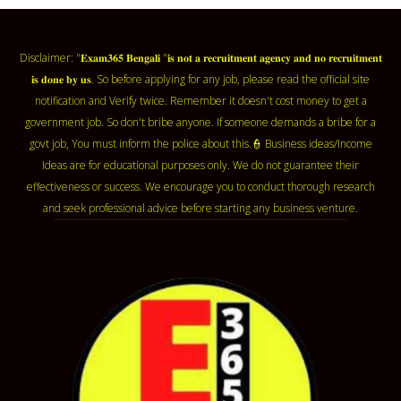
Disclaimer: "𝐄𝐱𝐚𝐦𝟑𝟔𝟓 𝐁𝐞𝐧𝐠𝐚𝐥𝐢 "𝐢𝐬 𝐧𝐨𝐭 𝐚 𝐫𝐞𝐜𝐫𝐮𝐢𝐭𝐦𝐞𝐧𝐭 𝐚𝐠𝐞𝐧𝐜𝐲 𝐚𝐧𝐝 𝐧𝐨 𝐫𝐞𝐜𝐫𝐮𝐢𝐭𝐦𝐞𝐧𝐭
𝐢𝐬 𝐝𝐨𝐧𝐞 𝐛𝐲 𝐮𝐬. So before applying for any job, please read the official site
notification and Verify twice. Remember it doesn't cost money to get a
government job. So don't bribe anyone. If someone demands a bribe for a
govt job, You must inform the police about this.👮 Business ideas/Income
Ideas are for educational purposes only. We do not guarantee their
effectiveness or success. We encourage you to conduct thorough research
and seek professional advice before starting any business venture.