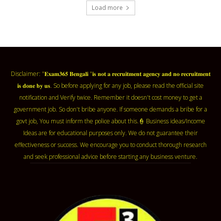
Load more
Disclaimer: "𝐄𝐱𝐚𝐦𝟑𝟔𝟓 𝐁𝐞𝐧𝐠𝐚𝐥𝐢 "𝐢𝐬 𝐧𝐨𝐭 𝐚 𝐫𝐞𝐜𝐫𝐮𝐢𝐭𝐦𝐞𝐧𝐭 𝐚𝐠𝐞𝐧𝐜𝐲 𝐚𝐧𝐝 𝐧𝐨 𝐫𝐞𝐜𝐫𝐮𝐢𝐭𝐦𝐞𝐧𝐭
𝐢𝐬 𝐝𝐨𝐧𝐞 𝐛𝐲 𝐮𝐬. So before applying for any job, please read the official site
notification and Verify twice. Remember it doesn't cost money to get a
government job. So don't bribe anyone. If someone demands a bribe for a
govt job, You must inform the police about this.👮 Business ideas/Income
Ideas are for educational purposes only. We do not guarantee their
effectiveness or success. We encourage you to conduct thorough research
and seek professional advice before starting any business venture.