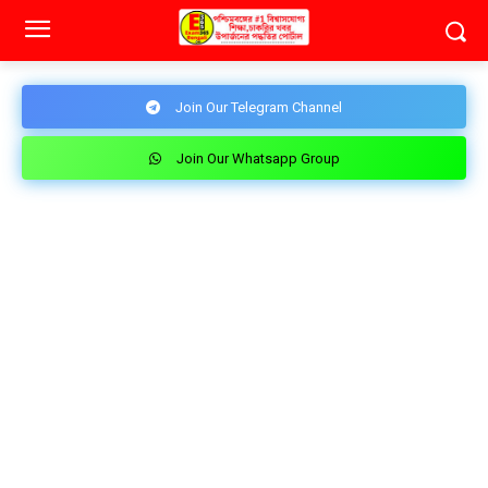
Join Our Telegram Channel
Join Our Whatsapp Group