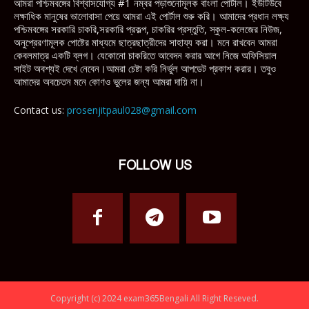
আমরা পশ্চিমবঙ্গের বিশ্বাসযোগ্য #1 নম্বর পড়াশুনোমূলক বাংলা পোর্টাল। ইউটিউবে
লক্ষাধিক মানুষের ভালোবাসা পেয়ে আমরা এই পোর্টাল শুরু করি। আমাদের প্রধান লক্ষ্য
পশ্চিমবঙ্গের সরকারি চাকরি,সরকারি প্রকল্প, চাকরির প্রস্তুতি, স্কুল-কলেজের নিউজ,
অনুপ্রেরণামূলক পোষ্টের মাধ্যমে ছাত্রছাত্রীদের সাহায্য করা। মনে রাখবেন আমরা
কেবলমাত্র একটি ব্লগ। যেকোনো চাকরিতে আবেদন করার আগে নিজে অফিসিয়াল
সাইট অবশ্যই দেখে নেবেন।আমরা চেষ্টা করি নির্ভুল আপডেট প্রকাশ করার। তবুও
আমাদের অবচেতন মনে কোণও ভুলের জন্য আমরা দায়ি না।
Contact us:
prosenjitpaul028@gmail.com
FOLLOW US
Copyright (c) 2024 exam365Bengali All Right Reseved.