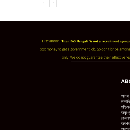
Disclaimer: "𝐄𝐱𝐚𝐦𝟑𝟔𝟓 𝐁𝐞𝐧𝐠𝐚𝐥𝐢 "𝐢𝐬 𝐧𝐨𝐭 𝐚 𝐫𝐞𝐜𝐫𝐮𝐢𝐭𝐦
cost money to get a government job. So don't bribe anyone
only. We do not guarantee their effectivene
AB
আমরা 
লক্ষা
পশ্চিম
অনুপ্র
কেবলম
অবশ্য
অবচেত