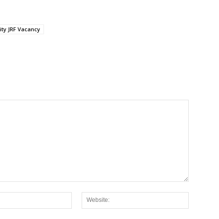
ity JRF Vacancy
Email:*
Website: