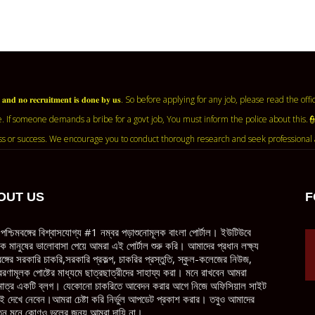
𝐧𝐭 𝐚𝐠𝐞𝐧𝐜𝐲 𝐚𝐧𝐝 𝐧𝐨 𝐫𝐞𝐜𝐫𝐮𝐢𝐭𝐦𝐞𝐧𝐭 𝐢𝐬 𝐝𝐨𝐧𝐞 𝐛𝐲 𝐮𝐬. So before applying for any job, ple
. If someone demands a bribe for a govt job, You must inform the police about this.
ss or success. We encourage you to conduct thorough research and seek professional 
OUT US
F
পশ্চিমবঙ্গের বিশ্বাসযোগ্য #1 নম্বর পড়াশুনোমূলক বাংলা পোর্টাল। ইউটিউবে
ধিক মানুষের ভালোবাসা পেয়ে আমরা এই পোর্টাল শুরু করি। আমাদের প্রধান লক্ষ্য
বঙ্গের সরকারি চাকরি,সরকারি প্রকল্প, চাকরির প্রস্তুতি, স্কুল-কলেজের নিউজ,
েরণামূলক পোষ্টের মাধ্যমে ছাত্রছাত্রীদের সাহায্য করা। মনে রাখবেন আমরা
াত্র একটি ব্লগ। যেকোনো চাকরিতে আবেদন করার আগে নিজে অফিসিয়াল সাইট
ই দেখে নেবেন।আমরা চেষ্টা করি নির্ভুল আপডেট প্রকাশ করার। তবুও আমাদের
ন মনে কোণও ভুলের জন্য আমরা দায়ি না।