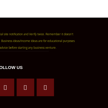
ase read the official site notification and Verify twice. Remember it doesn't
 Business ideas/Income Ideas are for educational purposes
advice before starting any business venture.
OLLOW US