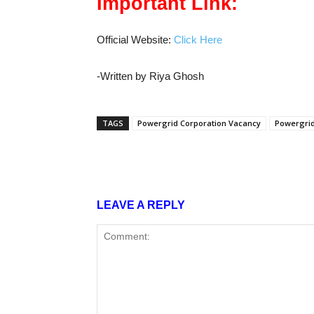
Important Link:
Official Website:
Click Here
-Written by Riya Ghosh
TAGS
Powergrid Corporation Vacancy
Powergrid
Share
LEAVE A REPLY