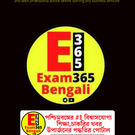
and seek professional advice before starting any business venture.