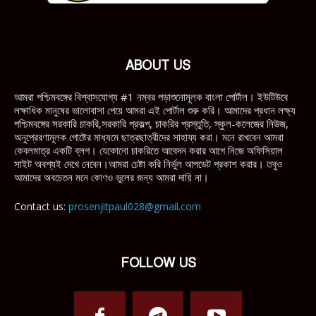
ABOUT US
আমরা পশ্চিমবঙ্গের বিশ্বাসযোগ্য #1 নম্বর পড়াশুনোমূলক বাংলা পোর্টাল। ইউটিউবে
লক্ষাধিক মানুষের ভালোবাসা পেয়ে আমরা এই পোর্টাল শুরু করি। আমাদের প্রধান লক্ষ্য
পশ্চিমবঙ্গের সরকারি চাকরি,সরকারি প্রকল্প, চাকরির প্রস্তুতি, স্কুল-কলেজের নিউজ,
অনুপ্রেরণামূলক পোষ্টের মাধ্যমে ছাত্রছাত্রীদের সাহায্য করা। মনে রাখবেন আমরা
কেবলমাত্র একটি ব্লগ। যেকোনো চাকরিতে আবেদন করার আগে নিজে অফিসিয়াল
সাইট অবশ্যই দেখে নেবেন।আমরা চেষ্টা করি নির্ভুল আপডেট প্রকাশ করার। তবুও
আমাদের অবচেতন মনে কোণও ভুলের জন্য আমরা দায়ি না।
Contact us:
prosenjitpaul028@gmail.com
FOLLOW US