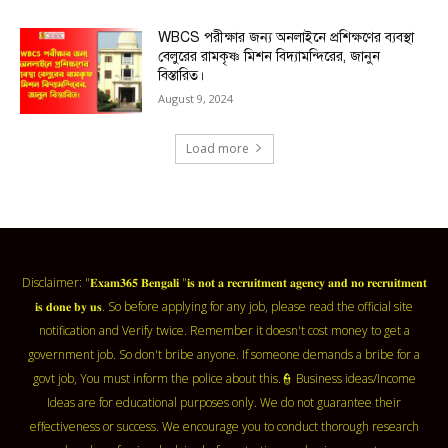
WBCS পরীক্ষার জন্য অনলাইনে প্রশিক্ষণের ব্যবস্থা
বেলুরের রামকৃষ্ণ মিশন বিদ্যামন্দিরের, জানুন
বিস্তারিত।
August 9, 2024
Load more
Disclaimer: "𝐄𝐱𝐚𝐦𝟑𝟔𝟓 𝐁𝐞𝐧𝐠𝐚𝐥𝐢 "𝐢𝐬 𝐧𝐨𝐭 𝐚 𝐫𝐞𝐜𝐫𝐮𝐢𝐭𝐦𝐞𝐧𝐭 𝐚𝐠𝐞𝐧𝐜𝐲 𝐚𝐧𝐝 𝐧𝐨 𝐫𝐞𝐜𝐫𝐮𝐢𝐭𝐦𝐞𝐧𝐭
𝐢𝐬 𝐝𝐨𝐧𝐞 𝐛𝐲 𝐮𝐬. So before applying for any job, please read the official site
notification and Verify twice. Remember it doesn't cost money to get a
government job. So don't bribe anyone. If someone demands a bribe for a
govt job, You must inform the police about this.👮 Business ideas/Income
Ideas are for educational purposes only. We do not guarantee their
effectiveness or success. We encourage you to conduct thorough research