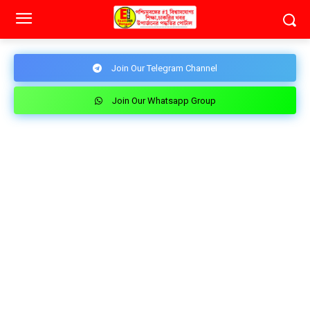
Join Our Telegram Channel
Join Our Whatsapp Group