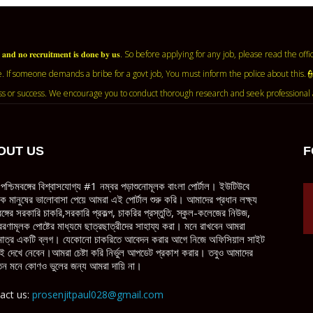
𝐧𝐭 𝐚𝐠𝐞𝐧𝐜𝐲 𝐚𝐧𝐝 𝐧𝐨 𝐫𝐞𝐜𝐫𝐮𝐢𝐭𝐦𝐞𝐧𝐭 𝐢𝐬 𝐝𝐨𝐧𝐞 𝐛𝐲 𝐮𝐬. So before applying for any job, ple
. If someone demands a bribe for a govt job, You must inform the police about this.
ss or success. We encourage you to conduct thorough research and seek professional 
OUT US
F
পশ্চিমবঙ্গের বিশ্বাসযোগ্য #1 নম্বর পড়াশুনোমূলক বাংলা পোর্টাল। ইউটিউবে
ধিক মানুষের ভালোবাসা পেয়ে আমরা এই পোর্টাল শুরু করি। আমাদের প্রধান লক্ষ্য
বঙ্গের সরকারি চাকরি,সরকারি প্রকল্প, চাকরির প্রস্তুতি, স্কুল-কলেজের নিউজ,
েরণামূলক পোষ্টের মাধ্যমে ছাত্রছাত্রীদের সাহায্য করা। মনে রাখবেন আমরা
াত্র একটি ব্লগ। যেকোনো চাকরিতে আবেদন করার আগে নিজে অফিসিয়াল সাইট
ই দেখে নেবেন।আমরা চেষ্টা করি নির্ভুল আপডেট প্রকাশ করার। তবুও আমাদের
ন মনে কোণও ভুলের জন্য আমরা দায়ি না।
act us:
prosenjitpaul028@gmail.com