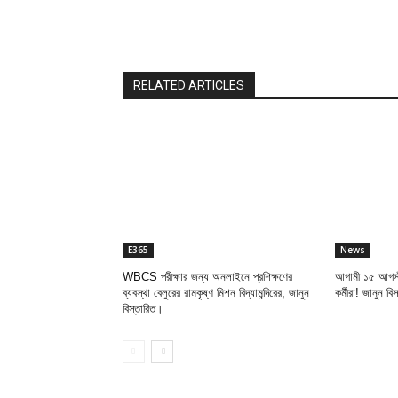
RELATED ARTICLES
E365
News
WBCS পরীক্ষার জন্য অনলাইনে প্রশিক্ষণের
আগামী ১৫ আগস্ট
ব্যবস্থা বেলুরের রামকৃষ্ণ মিশন বিদ্যামন্দিরের, জানুন
কর্মীরা! জানুন বি
বিস্তারিত।