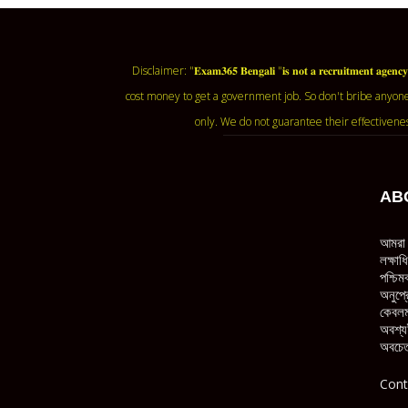
Disclaimer: "𝐄𝐱𝐚𝐦𝟑𝟔𝟓 𝐁𝐞𝐧𝐠𝐚𝐥𝐢 "𝐢𝐬 𝐧𝐨𝐭 𝐚 𝐫𝐞𝐜𝐫𝐮𝐢𝐭𝐦
cost money to get a government job. So don't bribe anyone
only. We do not guarantee their effectivene
AB
আমরা 
লক্ষা
পশ্চিম
অনুপ্র
কেবলম
অবশ্য
অবচেত
Cont