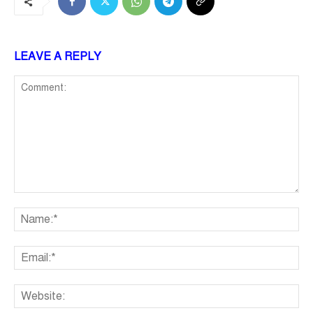
LEAVE A REPLY
Comment:
Na
Ema
We