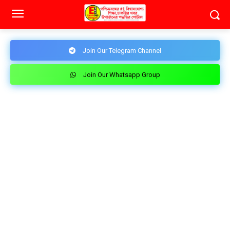
Join Our Telegram Channel
Join Our Whatsapp Group