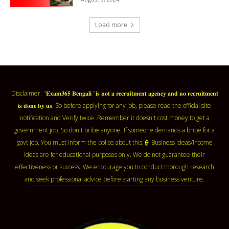
Load more
Disclaimer: "𝐄𝐱𝐚𝐦𝟑𝟔𝟓 𝐁𝐞𝐧𝐠𝐚𝐥𝐢 "𝐢𝐬 𝐧𝐨𝐭 𝐚 𝐫𝐞𝐜𝐫𝐮𝐢𝐭𝐦𝐞𝐧𝐭 𝐚𝐠𝐞𝐧𝐜𝐲 𝐚𝐧𝐝 𝐧𝐨 𝐫𝐞𝐜𝐫𝐮𝐢𝐭𝐦𝐞𝐧𝐭
𝐢𝐬 𝐝𝐨𝐧𝐞 𝐛𝐲 𝐮𝐬. So before applying for any job, please read the official site
notification and Verify twice. Remember it doesn't cost money to get a
government job. So don't bribe anyone. If someone demands a bribe for a
govt job, You must inform the police about this.👮 Business ideas/Income
Ideas are for educational purposes only. We do not guarantee their
effectiveness or success. We encourage you to conduct thorough research
and seek professional advice before starting any business venture.