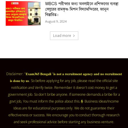
WBCS পরীক্ষার জন্য অনলাইনে প্রশিক্ষণের ব্যবস্থা
বেলুরের রামকৃষ্ণ মিশন বিদ্যামন্দিরের, জানুন
বিস্তারিত।
August 9, 2024
Load more
Disclaimer: "𝐄𝐱𝐚𝐦𝟑𝟔𝟓 𝐁𝐞𝐧𝐠𝐚𝐥𝐢 "𝐢𝐬 𝐧𝐨𝐭 𝐚 𝐫𝐞𝐜𝐫𝐮𝐢𝐭𝐦𝐞𝐧𝐭 𝐚𝐠𝐞𝐧𝐜𝐲 𝐚𝐧𝐝 𝐧𝐨 𝐫𝐞𝐜𝐫𝐮𝐢𝐭𝐦𝐞𝐧𝐭
𝐢𝐬 𝐝𝐨𝐧𝐞 𝐛𝐲 𝐮𝐬. So before applying for any job, please read the official site
notification and Verify twice. Remember it doesn't cost money to get a
government job. So don't bribe anyone. If someone demands a bribe for a
govt job, You must inform the police about this.👮 Business ideas/Income
Ideas are for educational purposes only. We do not guarantee their
effectiveness or success. We encourage you to conduct thorough research
and seek professional advice before starting any business venture.