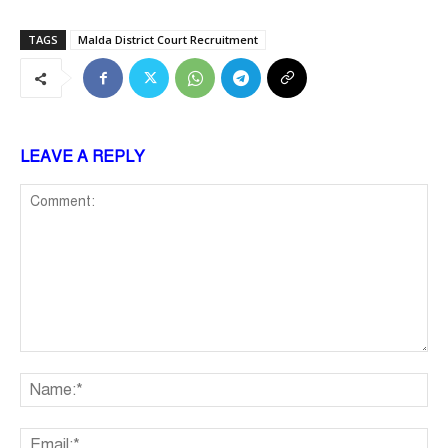
TAGS
Malda District Court Recruitment
LEAVE A REPLY
Comment:
Na
Ema