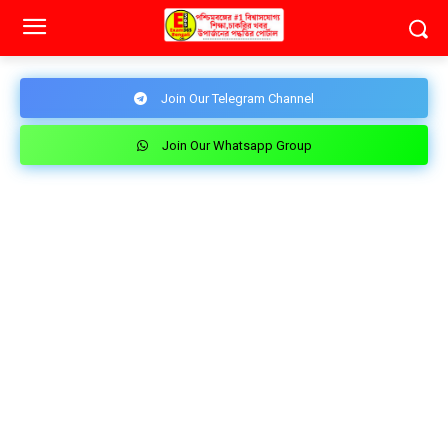
Join Our Telegram Channel
Join Our Whatsapp Group