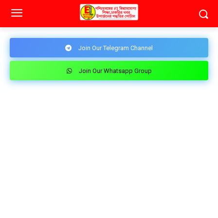
Join Our Telegram Channel
Join Our Whatsapp Group