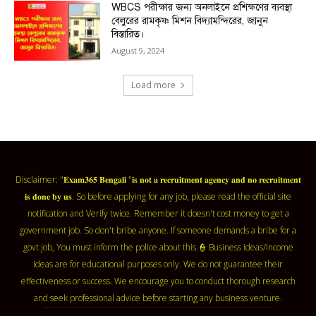
WBCS পরীক্ষার জন্য অনলাইনে প্রশিক্ষণের ব্যবস্থা
বেলুরের রামকৃষ্ণ মিশন বিদ্যামন্দিরের, জানুন
বিস্তারিত।
August 9, 2024
Load more
Disclaimer: "𝐄𝐱𝐚𝐦𝟑𝟔𝟓 𝐁𝐞𝐧𝐠𝐚𝐥𝐢 "𝐢𝐬 𝐧𝐨𝐭 𝐚 𝐫𝐞𝐜𝐫𝐮𝐢𝐭𝐦𝐞𝐧𝐭 𝐚𝐠𝐞𝐧𝐜𝐲 𝐚𝐧𝐝 𝐧𝐨 𝐫𝐞𝐜𝐫𝐮𝐢𝐭𝐦𝐞𝐧𝐭
𝐢𝐬 𝐝𝐨𝐧𝐞 𝐛𝐲 𝐮𝐬. So before applying for any job, please read the official site
notification and Verify twice. Remember it doesn't cost money to get a
government job. So don't bribe anyone. If someone demands a bribe for a
govt job, You must inform the police about this.👮 Business ideas/Income
Ideas are for educational purposes only. We do not guarantee their
effectiveness or success. We encourage you to conduct thorough research
and seek professional advice before starting any business venture.