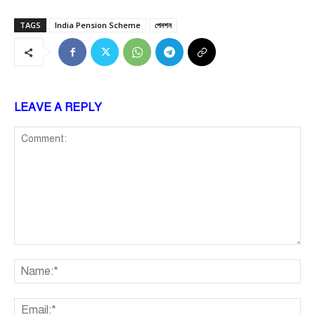
TAGS
India Pension Scheme
পেনশন
LEAVE A REPLY
Comment:
Na
Ema