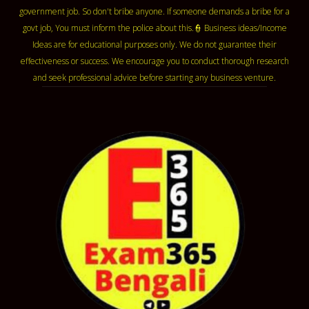
government job. So don't bribe anyone. If someone demands a bribe for a
govt job, You must inform the police about this.👮 Business ideas/Income
Ideas are for educational purposes only. We do not guarantee their
effectiveness or success. We encourage you to conduct thorough research
and seek professional advice before starting any business venture.