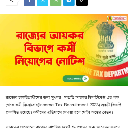
রাজ্যের চাকরিপ্রার্থীদের জন্য সুখবর। সম্প্রতি আয়কর ডিপার্টমেন্ট এর পক্ষ
থেকে কর্মী নিয়োগের(Income Tax Recruitment 2023) একটি বিজ্ঞপ্তি
প্রকাশিত হয়েছে। কর্মীদের প্রতিমাসে দেওয়া হবে মোটা অঙ্কের বেতন।
ভারতের যেকোনো রাজ্যের নাগরিক হলেই শূন্যপদের জন্য আবেদন করতে