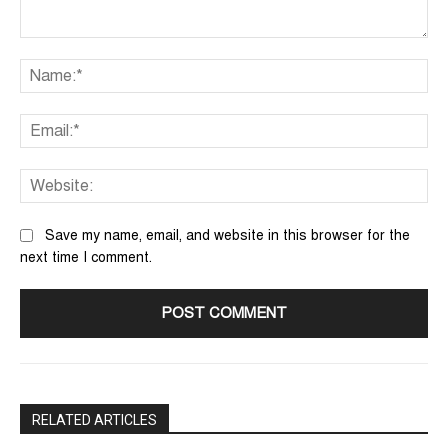
Comment:
Na
Ema
We
Save my name, email, and website in this browser for the
next time I comment.
RELATED ARTICLES