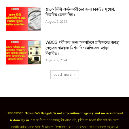
স্নাতক ডিগ্রি অর্জনকারীদের জন্য চাকরির সুযোগ,
বিস্তারিত জেনে নিন।
August 9, 2024
WBCS পরীক্ষার জন্য অনলাইনে প্রশিক্ষণের ব্যবস্থা
বেলুরের রামকৃষ্ণ মিশন বিদ্যামন্দিরের, জানুন
বিস্তারিত।
August 9, 2024
Load more
Disclaimer: "𝐄𝐱𝐚𝐦𝟑𝟔𝟓 𝐁𝐞𝐧𝐠𝐚𝐥𝐢 "𝐢𝐬 𝐧𝐨𝐭 𝐚 𝐫𝐞𝐜𝐫𝐮𝐢𝐭𝐦𝐞𝐧𝐭 𝐚𝐠𝐞𝐧𝐜𝐲 𝐚𝐧𝐝 𝐧𝐨 𝐫𝐞𝐜𝐫𝐮𝐢𝐭𝐦𝐞𝐧𝐭
𝐢𝐬 𝐝𝐨𝐧𝐞 𝐛𝐲 𝐮𝐬. So before applying for any job, please read the official site
notification and Verify twice. Remember it doesn't cost money to get a