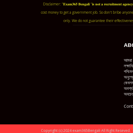
Disclaimer: "𝐄𝐱𝐚𝐦𝟑𝟔𝟓 𝐁𝐞𝐧𝐠𝐚𝐥𝐢 "𝐢𝐬 𝐧𝐨𝐭 𝐚 𝐫𝐞𝐜𝐫𝐮𝐢𝐭𝐦
cost money to get a government job. So don't bribe anyone
only. We do not guarantee their effectivene
AB
আমরা 
লক্ষা
পশ্চিম
অনুপ্র
কেবলম
অবশ্য
অবচেত
Cont
Copyright (c) 2024 exam365Bengali All Right Reseved.