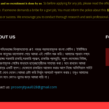
𝐧𝐭 𝐚𝐠𝐞𝐧𝐜𝐲 𝐚𝐧𝐝 𝐧𝐨 𝐫𝐞𝐜𝐫𝐮𝐢𝐭𝐦𝐞𝐧𝐭 𝐢𝐬 𝐝𝐨𝐧𝐞 𝐛𝐲 𝐮𝐬. So before applying for any job, ple
. If someone demands a bribe for a govt job, You must inform the police about this.
ss or success. We encourage you to conduct thorough research and seek professional 
OUT US
F
পশ্চিমবঙ্গের বিশ্বাসযোগ্য #1 নম্বর পড়াশুনোমূলক বাংলা পোর্টাল। ইউটিউবে
ধিক মানুষের ভালোবাসা পেয়ে আমরা এই পোর্টাল শুরু করি। আমাদের প্রধান লক্ষ্য
বঙ্গের সরকারি চাকরি,সরকারি প্রকল্প, চাকরির প্রস্তুতি, স্কুল-কলেজের নিউজ,
েরণামূলক পোষ্টের মাধ্যমে ছাত্রছাত্রীদের সাহায্য করা। মনে রাখবেন আমরা
াত্র একটি ব্লগ। যেকোনো চাকরিতে আবেদন করার আগে নিজে অফিসিয়াল সাইট
ই দেখে নেবেন।আমরা চেষ্টা করি নির্ভুল আপডেট প্রকাশ করার। তবুও আমাদের
ন মনে কোণও ভুলের জন্য আমরা দায়ি না।
act us:
prosenjitpaul028@gmail.com