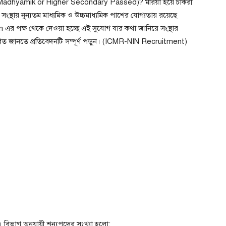
মিক(Madhyamik or Higher Secondary Passed)? মরিয়া হয়ে চাকরী
ংস্থায় নুন্যতম মাধ্যমিক ও উচ্চমাধ্যমিক পাশের যোগ্যতায় রয়েছে
ion এর পক্ষ থেকে দেওয়া হচ্ছে এই সুযোগ যার কথা জানিয়ে সংস্থার
্তারিত জানতে প্রতিবেদনটি সম্পূর্ণ পড়ুন। (ICMR-NIN Recruitment)
। বিভাগ অনুযায়ী শূন্যপদের সংখ্যা হলো: