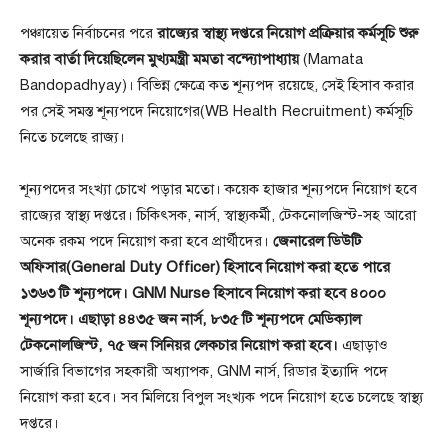
পঞ্চায়েত নির্বাচনের পরে
রাজ্যের স্বাস্থ্য দপ্তরে নিয়োগ প্রক্রিয়ার কর্মসূচি শুরু
করার বার্তা দিয়েছিলেন মুখ্যমন্ত্রী মমতা বন্দ্যোপাধ্যায়
(Mamata
Bandopadhyay)। বিভিন্ন ক্ষেত্রে কত শূন্যপদ রয়েছে, সেই হিসাব করার
পর সেই সমস্ত শূন্যপদে নিয়োগের(WB Health Recruitment) কর্মসূচি
নিতে চলেছে রাজ্য।
শূন্যপদের সংখ্যা চোখে পড়ার মতো। কয়েক হাজার শূন্যপদে নিয়োগ হবে
রাজ্যের স্বাস্থ্য দপ্তরে। চিকিৎসক, নার্স, স্বাস্থ্যকর্মী, টেকনোলজিস্ট-সহ আরো
অনেক রকম পদে নিয়োগ করা হবে প্রার্থীদের।
জেনারেল ডিউটি
অফিসার(General Duty Officer) হিসাবে নিয়োগ করা হতে পারে
১৩৬৩ টি শূন্যপদে। GNM Nurse হিসাবে নিয়োগ করা হবে ৪০০০
শূন্যপদে। এছাড়া ৪৪৩৫ জন নার্স, ৮৩৫ টি শূন্যপদে মেডিক্যাল
টেকনোলজিস্ট, ৭৫ জন সিনিয়র লেকচার নিয়োগ করা হবে।
এছাড়াও
সার্জারি বিভাগের সহকারী অধ্যাপক, GNM নার্স, রিডার ইত্যাদি পদে
নিয়োগ করা হবে। সব মিলিয়ে বিপুল সংখ্যক পদে নিয়োগ হতে চলেছে স্বাস্থ্য
দপ্তরে।