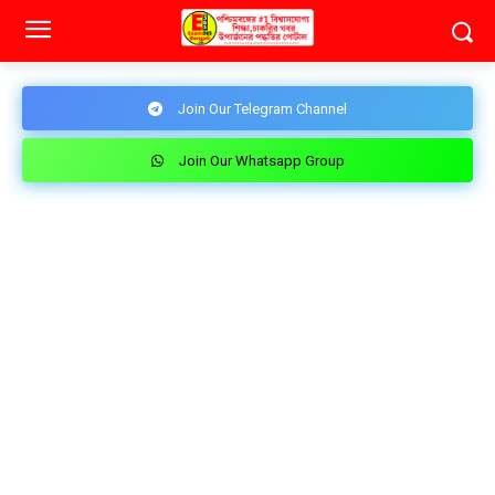
Join Our Telegram Channel
Join Our Whatsapp Group