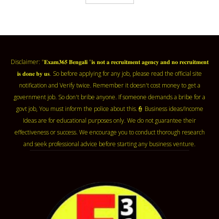
Disclaimer: "𝐄𝐱𝐚𝐦𝟑𝟔𝟓 𝐁𝐞𝐧𝐠𝐚𝐥𝐢 "𝐢𝐬 𝐧𝐨𝐭 𝐚 𝐫𝐞𝐜𝐫𝐮𝐢𝐭𝐦𝐞𝐧𝐭 𝐚𝐠𝐞𝐧𝐜𝐲 𝐚𝐧𝐝 𝐧𝐨 𝐫𝐞𝐜𝐫𝐮𝐢𝐭𝐦𝐞𝐧𝐭
𝐢𝐬 𝐝𝐨𝐧𝐞 𝐛𝐲 𝐮𝐬. So before applying for any job, please read the official site
notification and Verify twice. Remember it doesn't cost money to get a
government job. So don't bribe anyone. If someone demands a bribe for a
govt job, You must inform the police about this.👮 Business ideas/Income
Ideas are for educational purposes only. We do not guarantee their
effectiveness or success. We encourage you to conduct thorough research
and seek professional advice before starting any business venture.