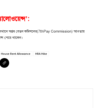
যালোওয়েন্স’:
েন, সেখানে সপ্তম বেতন কমিশনের(7thPay Commission) আওতায়
েন্স পেয়ে থাকেন।
House Rent Allowance
HRA Hike