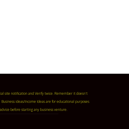
ase read the official site notification and Verify twice. Remember it doesn't
 Business ideas/Income Ideas are for educational purposes
advice before starting any business venture.