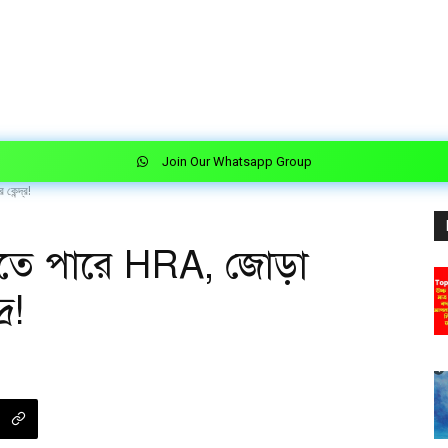
Join Our Whatsapp Group
কেন্দ্র!
ড়তে পারে HRA, জোড়া
র!