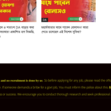
DA
শনে ৪ শতাংশ DA বাড়ার কথা
মহার্ঘভাতার সাথে পাবেন বোনাসও! কারা
কার! প্রকাশিত হল বিজ্ঞপ্তি,
পেতে চলেছেন এই বিশেষ সুবিধা?
।
𝐧𝐭 𝐚𝐠𝐞𝐧𝐜𝐲 𝐚𝐧𝐝 𝐧𝐨 𝐫𝐞𝐜𝐫𝐮𝐢𝐭𝐦𝐞𝐧𝐭 𝐢𝐬 𝐝𝐨𝐧𝐞 𝐛𝐲 𝐮𝐬. So before applying for any job, ple
. If someone demands a bribe for a govt job, You must inform the police about this.
ss or success. We encourage you to conduct thorough research and seek professional 