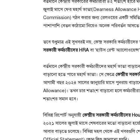
বর্তমানে কেন্দ্রীয় সরকারের কর্মচারীরা ৪২ শতাংশ হারে ম
জুলাই মাসে ফের মহার্ঘ ভাতা(Dearness Allowance H
Commission) গঠন করার জন্য রেলওয়ের একটি সমিতি কেন্দ্রীয
পাশাপাশি বেতন কাঠামো নিয়েও অনেক পরিবর্তন আসতে প
তবে শুধুমাত্র এই সুখবরই নয়, কেন্দ্র সরকারি কর্মচারীদ
সরকারী কর্মচারীদের HRA
বা ‘হাউস রেন্ট অ্যালোওয়ে
বর্তমানে কেন্দ্রীয় সরকারী কর্মচারীদের মহার্ঘ ভাতা বাড
বাড়ানো হতে পারে মহার্ঘ ভাতা। সে ক্ষেত্রে
কেন্দ্রীয় সর
আগামী বছর ২০২৪ সালের জানুয়ারি মাসে পুনরায় বাড়ান
Allowance)। তখন চার শতাংশ বাড়ানো হলে কর্মচারীরা 
শতাংশর সমান হবে।
বিভিন্ন রিপোর্ট অনুযায়ী
কেন্দ্রীয় সরকারী কর্মচারীদের
২০২১ সালের জুলাই মাসে শেষবারের মতো বাড়ানো হয়ে
আবার বাড়তে চলেছে। বিভিন্ন মহল থেকে এই খবরগুল
Official Statement) কোন কিছু জানানো হয়নি।