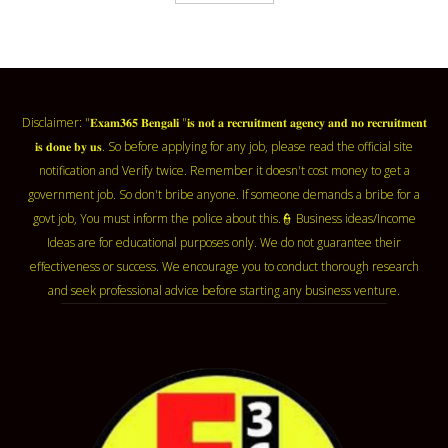
Disclaimer: "𝐄𝐱𝐚𝐦𝟑𝟔𝟓 𝐁𝐞𝐧𝐠𝐚𝐥𝐢 "𝐢𝐬 𝐧𝐨𝐭 𝐚 𝐫𝐞𝐜𝐫𝐮𝐢𝐭𝐦𝐞𝐧𝐭 𝐚𝐠𝐞𝐧𝐜𝐲 𝐚𝐧𝐝 𝐧𝐨 𝐫𝐞𝐜𝐫𝐮𝐢𝐭𝐦𝐞𝐧𝐭
𝐢𝐬 𝐝𝐨𝐧𝐞 𝐛𝐲 𝐮𝐬. So before applying for any job, please read the official site
notification and Verify twice. Remember it doesn't cost money to get a
government job. So don't bribe anyone. If someone demands a bribe for a
govt job, You must inform the police about this.👮 Business ideas/Income
Ideas are for educational purposes only. We do not guarantee their
effectiveness or success. We encourage you to conduct thorough research
and seek professional advice before starting any business venture.