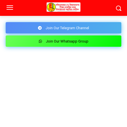
Join Our Telegram Channel
Join Our Whatsapp Group