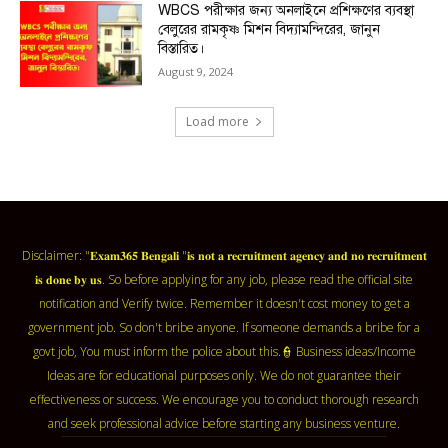
WBCS পরীক্ষার জন্য অনলাইনে প্রশিক্ষণের ব্যবস্থা
বেলুরের রামকৃষ্ণ মিশন বিদ্যামন্দিরের, জানুন
বিস্তারিত।
August 9, 2024
Load more
Disclaimer: "𝐄𝐱𝐚𝐦𝟑𝟔𝟓 𝐁𝐞𝐧𝐠𝐚𝐥𝐢 "𝐢𝐬 𝐧𝐨𝐭 𝐚 𝐫𝐞𝐜𝐫𝐮𝐢𝐭𝐦𝐞𝐧𝐭 𝐚𝐠𝐞𝐧𝐜𝐲 𝐚𝐧𝐝 𝐧𝐨 𝐫𝐞𝐜𝐫𝐮𝐢𝐭𝐦𝐞𝐧𝐭
𝐢𝐬 𝐝𝐨𝐧𝐞 𝐛𝐲 𝐮𝐬. So before applying for any job, please read the official site
notification and Verify twice. Remember it doesn't cost money to get a
government job. So don't bribe anyone. If someone demands a bribe for a
govt job, You must inform the police about this.👮 Business ideas/Income
Ideas are for educational purposes only. We do not guarantee their
effectiveness or success. We encourage you to conduct thorough research
and seek professional advice before starting any business venture.