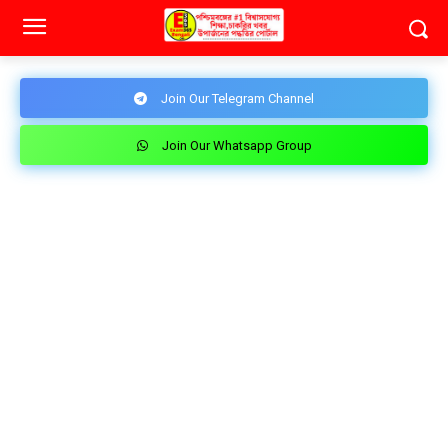
Join Our Telegram Channel
Join Our Whatsapp Group