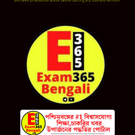
and seek professional advice before starting any business venture.