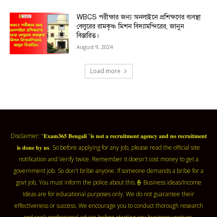
WBCS পরীক্ষার জন্য অনলাইনে প্রশিক্ষণের ব্যবস্থা
বেলুরের রামকৃষ্ণ মিশন বিদ্যামন্দিরের, জানুন
বিস্তারিত।
August 9, 2024
Load more
Disclaimer: "𝐄𝐱𝐚𝐦𝟑𝟔𝟓 𝐁𝐞𝐧𝐠𝐚𝐥𝐢 "𝐢𝐬 𝐧𝐨𝐭 𝐚 𝐫𝐞𝐜𝐫𝐮𝐢𝐭𝐦𝐞𝐧𝐭 𝐚𝐠𝐞𝐧𝐜𝐲 𝐚𝐧𝐝 𝐧𝐨 𝐫𝐞𝐜𝐫𝐮𝐢𝐭𝐦𝐞𝐧𝐭
𝐢𝐬 𝐝𝐨𝐧𝐞 𝐛𝐲 𝐮𝐬. So before applying for any job, please read the official site
notification and Verify twice. Remember it doesn't cost money to get a
government job. So don't bribe anyone. If someone demands a bribe for a
govt job, You must inform the police about this.👮 Business ideas/Income
Ideas are for educational purposes only. We do not guarantee their
effectiveness or success. We encourage you to conduct thorough research