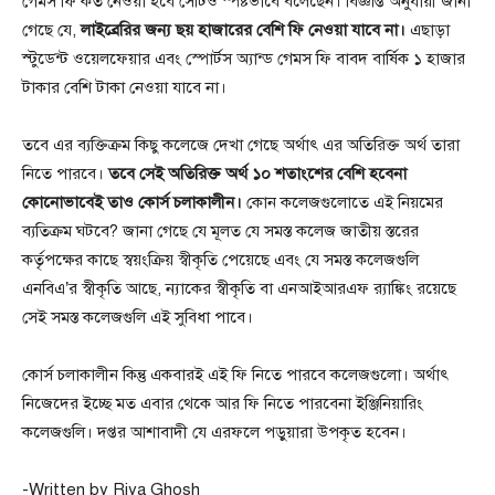
গেমস ফি কত নেওয়া হবে সেটিও স্পষ্টভাবে বলেছেন। বিজ্ঞপ্তি অনুযায়ী জানা
গেছে যে,
লাইব্রেরির জন্য ছয় হাজারের বেশি ফি নেওয়া যাবে না।
এছাড়া
স্টুডেন্ট ওয়েলফেয়ার এবং স্পোর্টস অ্যান্ড গেমস ফি বাবদ বার্ষিক ১ হাজার
টাকার বেশি টাকা নেওয়া যাবে না।
তবে এর ব্যক্তিক্রম কিছু কলেজে দেখা গেছে অর্থাৎ এর অতিরিক্ত অর্থ তারা
নিতে পারবে।
তবে সেই অতিরিক্ত অর্থ ১০ শতাংশের বেশি হবেনা
কোনোভাবেই তাও কোর্স চলাকালীন।
কোন কলেজগুলোতে এই নিয়মের
ব্যতিক্রম ঘটবে? জানা গেছে যে মূলত যে সমস্ত কলেজ জাতীয় স্তরের
কর্তৃপক্ষের কাছে স্বয়ংক্রিয় স্বীকৃতি পেয়েছে এবং যে সমস্ত কলেজগুলি
এনবিএ’র স্বীকৃতি আছে, ন্যাকের স্বীকৃতি বা এনআইআরএফ র‌্যাঙ্কিং রয়েছে
সেই সমস্ত কলেজগুলি এই সুবিধা পাবে।
কোর্স চলাকালীন কিন্তু একবারই এই ফি নিতে পারবে কলেজগুলো। অর্থাৎ
নিজেদের ইচ্ছে মত এবার থেকে আর ফি নিতে পারবেনা ইঞ্জিনিয়ারিং
কলেজগুলি। দপ্তর আশাবাদী যে এরফলে পড়ুয়ারা উপকৃত হবেন।
-Written by Riya Ghosh