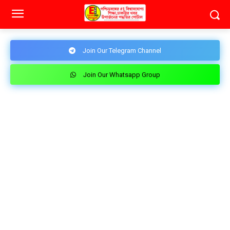
Join Our Telegram Channel
Join Our Whatsapp Group