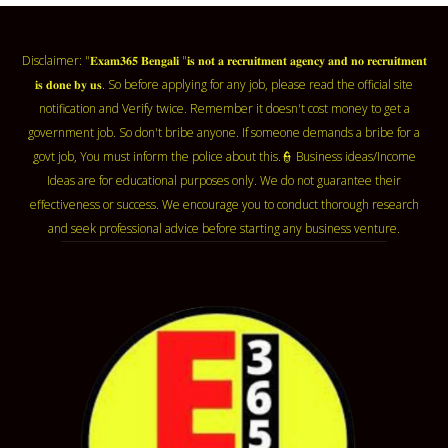
Disclaimer: "𝐄𝐱𝐚𝐦𝟑𝟔𝟓 𝐁𝐞𝐧𝐠𝐚𝐥𝐢 "𝐢𝐬 𝐧𝐨𝐭 𝐚 𝐫𝐞𝐜𝐫𝐮𝐢𝐭𝐦𝐞𝐧𝐭 𝐚𝐠𝐞𝐧𝐜𝐲 𝐚𝐧𝐝 𝐧𝐨 𝐫𝐞𝐜𝐫𝐮𝐢𝐭𝐦𝐞𝐧𝐭
𝐢𝐬 𝐝𝐨𝐧𝐞 𝐛𝐲 𝐮𝐬. So before applying for any job, please read the official site
notification and Verify twice. Remember it doesn't cost money to get a
government job. So don't bribe anyone. If someone demands a bribe for a
govt job, You must inform the police about this.👮 Business ideas/Income
Ideas are for educational purposes only. We do not guarantee their
effectiveness or success. We encourage you to conduct thorough research
and seek professional advice before starting any business venture.