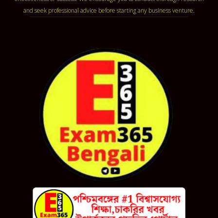
and seek professional advice before starting any business venture.