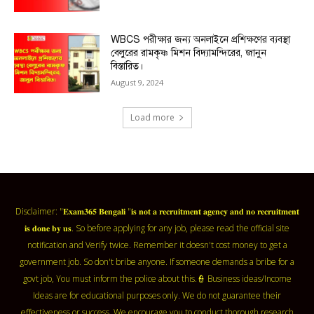
WBCS পরীক্ষার জন্য অনলাইনে প্রশিক্ষণের ব্যবস্থা
বেলুরের রামকৃষ্ণ মিশন বিদ্যামন্দিরের, জানুন
বিস্তারিত।
August 9, 2024
Load more
Disclaimer: "𝐄𝐱𝐚𝐦𝟑𝟔𝟓 𝐁𝐞𝐧𝐠𝐚𝐥𝐢 "𝐢𝐬 𝐧𝐨𝐭 𝐚 𝐫𝐞𝐜𝐫𝐮𝐢𝐭𝐦𝐞𝐧𝐭 𝐚𝐠𝐞𝐧𝐜𝐲 𝐚𝐧𝐝 𝐧𝐨 𝐫𝐞𝐜𝐫𝐮𝐢𝐭𝐦𝐞𝐧𝐭
𝐢𝐬 𝐝𝐨𝐧𝐞 𝐛𝐲 𝐮𝐬. So before applying for any job, please read the official site
notification and Verify twice. Remember it doesn't cost money to get a
government job. So don't bribe anyone. If someone demands a bribe for a
govt job, You must inform the police about this.👮 Business ideas/Income
Ideas are for educational purposes only. We do not guarantee their
effectiveness or success. We encourage you to conduct thorough research