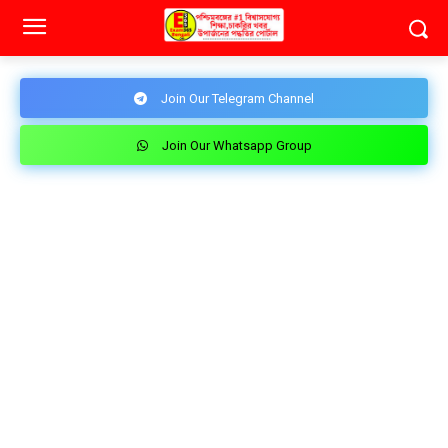
Join Our Telegram Channel
Join Our Whatsapp Group