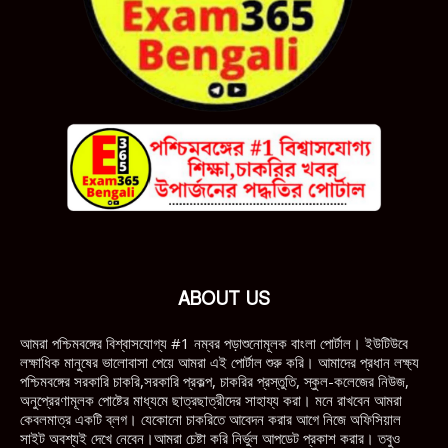
ABOUT US
আমরা পশ্চিমবঙ্গের বিশ্বাসযোগ্য #1 নম্বর পড়াশুনোমূলক বাংলা পোর্টাল। ইউটিউবে
লক্ষাধিক মানুষের ভালোবাসা পেয়ে আমরা এই পোর্টাল শুরু করি। আমাদের প্রধান লক্ষ্য
পশ্চিমবঙ্গের সরকারি চাকরি,সরকারি প্রকল্প, চাকরির প্রস্তুতি, স্কুল-কলেজের নিউজ,
অনুপ্রেরণামূলক পোষ্টের মাধ্যমে ছাত্রছাত্রীদের সাহায্য করা। মনে রাখবেন আমরা
কেবলমাত্র একটি ব্লগ। যেকোনো চাকরিতে আবেদন করার আগে নিজে অফিসিয়াল
সাইট অবশ্যই দেখে নেবেন।আমরা চেষ্টা করি নির্ভুল আপডেট প্রকাশ করার। তবুও