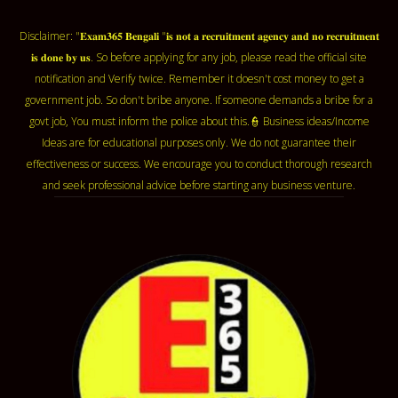
Disclaimer: "𝐄𝐱𝐚𝐦𝟑𝟔𝟓 𝐁𝐞𝐧𝐠𝐚𝐥𝐢 "𝐢𝐬 𝐧𝐨𝐭 𝐚 𝐫𝐞𝐜𝐫𝐮𝐢𝐭𝐦𝐞𝐧𝐭 𝐚𝐠𝐞𝐧𝐜𝐲 𝐚𝐧𝐝 𝐧𝐨 𝐫𝐞𝐜𝐫𝐮𝐢𝐭𝐦𝐞𝐧𝐭
𝐢𝐬 𝐝𝐨𝐧𝐞 𝐛𝐲 𝐮𝐬. So before applying for any job, please read the official site
notification and Verify twice. Remember it doesn't cost money to get a
government job. So don't bribe anyone. If someone demands a bribe for a
govt job, You must inform the police about this.👮 Business ideas/Income
Ideas are for educational purposes only. We do not guarantee their
effectiveness or success. We encourage you to conduct thorough research
and seek professional advice before starting any business venture.