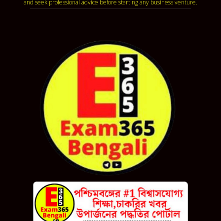
and seek professional advice before starting any business venture.