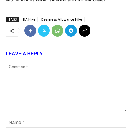
TAGS
DA Hike
Dearness Allowance Hike
LEAVE A REPLY
Comment:
Na