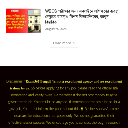
WBCS পরীক্ষার জন্য অনলাইনে প্রশিক্ষণের ব্যবস্থা
বেলুরের রামকৃষ্ণ মিশন বিদ্যামন্দিরের, জানুন
বিস্তারিত।
August 9, 2024
Load more
Disclaimer: "𝐄𝐱𝐚𝐦𝟑𝟔𝟓 𝐁𝐞𝐧𝐠𝐚𝐥𝐢 "𝐢𝐬 𝐧𝐨𝐭 𝐚 𝐫𝐞𝐜𝐫𝐮𝐢𝐭𝐦𝐞𝐧𝐭 𝐚𝐠𝐞𝐧𝐜𝐲 𝐚𝐧𝐝 𝐧𝐨 𝐫𝐞𝐜𝐫𝐮𝐢𝐭𝐦𝐞𝐧𝐭
𝐢𝐬 𝐝𝐨𝐧𝐞 𝐛𝐲 𝐮𝐬. So before applying for any job, please read the official site
notification and Verify twice. Remember it doesn't cost money to get a
government job. So don't bribe anyone. If someone demands a bribe for a
govt job, You must inform the police about this.👮 Business ideas/Income
Ideas are for educational purposes only. We do not guarantee their
effectiveness or success. We encourage you to conduct thorough research