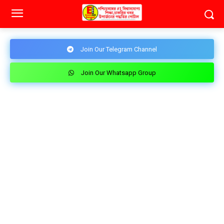
Join Our Telegram Channel
Join Our Whatsapp Group