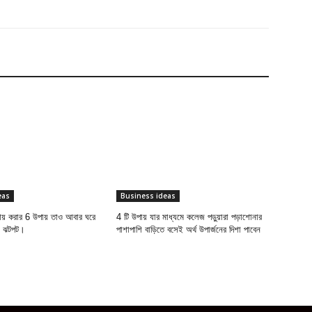
eas
Business ideas
আয় করার 6 উপায় তাও আবার ঘরে
4 টি উপায় যার মাধ্যমে কলেজ পড়ুয়ারা পড়াশোনার
ন ঝটপট।
পাশাপাশি বাড়িতে বসেই অর্থ উপার্জনের দিশা পাবেন