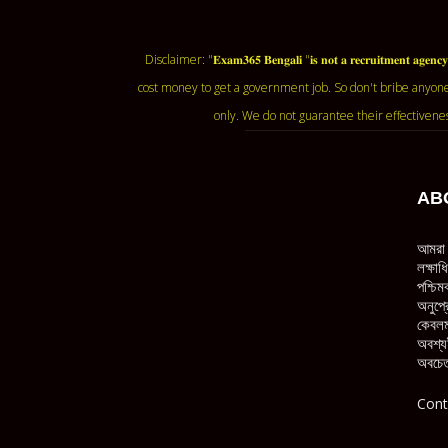
Disclaimer: "𝐄𝐱𝐚𝐦𝟑𝟔𝟓 𝐁𝐞𝐧𝐠𝐚𝐥𝐢 "𝐢𝐬 𝐧𝐨𝐭 𝐚 𝐫𝐞𝐜𝐫𝐮𝐢𝐭𝐦
cost money to get a government job. So don't bribe anyone
only. We do not guarantee their effectivene
AB
আমরা 
লক্ষা
পশ্চিম
অনুপ্র
কেবলম
অবশ্য
অবচেত
Cont