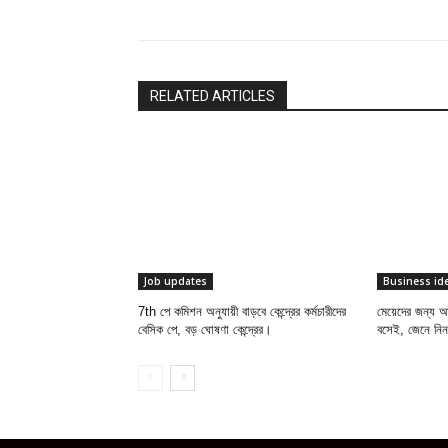
RELATED ARTICLES
Job updates
Business id
7th পে কমিশন অনুযায়ী বাড়বে কেন্দ্রের কর্মচারীদের
মেয়েদের জন্য 
বেসিক পে, বড় ঘোষণা কেন্দ্রের।
বসেই, জেনে নি