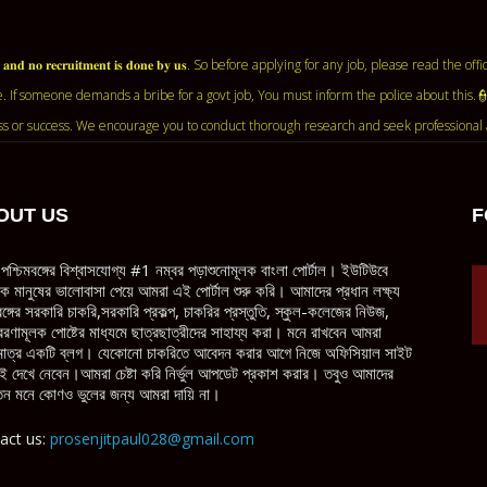
𝐧𝐭 𝐚𝐠𝐞𝐧𝐜𝐲 𝐚𝐧𝐝 𝐧𝐨 𝐫𝐞𝐜𝐫𝐮𝐢𝐭𝐦𝐞𝐧𝐭 𝐢𝐬 𝐝𝐨𝐧𝐞 𝐛𝐲 𝐮𝐬. So before applying for any job, ple
. If someone demands a bribe for a govt job, You must inform the police about this.
ss or success. We encourage you to conduct thorough research and seek professional 
OUT US
F
পশ্চিমবঙ্গের বিশ্বাসযোগ্য #1 নম্বর পড়াশুনোমূলক বাংলা পোর্টাল। ইউটিউবে
ধিক মানুষের ভালোবাসা পেয়ে আমরা এই পোর্টাল শুরু করি। আমাদের প্রধান লক্ষ্য
বঙ্গের সরকারি চাকরি,সরকারি প্রকল্প, চাকরির প্রস্তুতি, স্কুল-কলেজের নিউজ,
েরণামূলক পোষ্টের মাধ্যমে ছাত্রছাত্রীদের সাহায্য করা। মনে রাখবেন আমরা
াত্র একটি ব্লগ। যেকোনো চাকরিতে আবেদন করার আগে নিজে অফিসিয়াল সাইট
ই দেখে নেবেন।আমরা চেষ্টা করি নির্ভুল আপডেট প্রকাশ করার। তবুও আমাদের
ন মনে কোণও ভুলের জন্য আমরা দায়ি না।
act us:
prosenjitpaul028@gmail.com