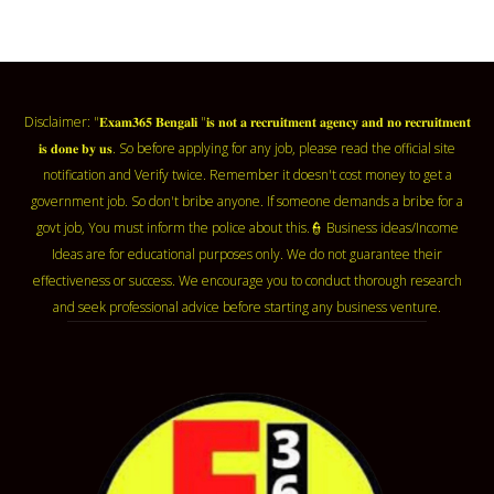
Disclaimer: "𝐄𝐱𝐚𝐦𝟑𝟔𝟓 𝐁𝐞𝐧𝐠𝐚𝐥𝐢 "𝐢𝐬 𝐧𝐨𝐭 𝐚 𝐫𝐞𝐜𝐫𝐮𝐢𝐭𝐦𝐞𝐧𝐭 𝐚𝐠𝐞𝐧𝐜𝐲 𝐚𝐧𝐝 𝐧𝐨 𝐫𝐞𝐜𝐫𝐮𝐢𝐭𝐦𝐞𝐧𝐭
𝐢𝐬 𝐝𝐨𝐧𝐞 𝐛𝐲 𝐮𝐬. So before applying for any job, please read the official site
notification and Verify twice. Remember it doesn't cost money to get a
government job. So don't bribe anyone. If someone demands a bribe for a
govt job, You must inform the police about this.👮 Business ideas/Income
Ideas are for educational purposes only. We do not guarantee their
effectiveness or success. We encourage you to conduct thorough research
and seek professional advice before starting any business venture.