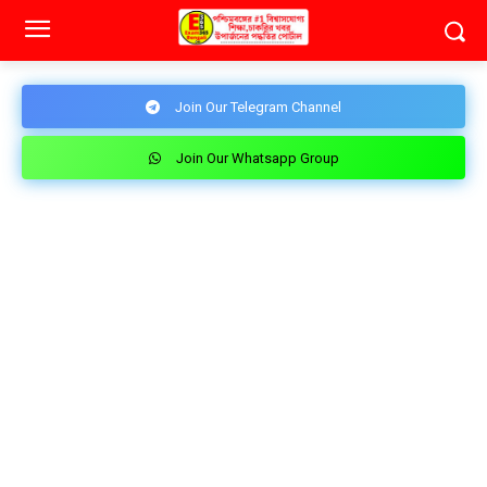
Join Our Telegram Channel
Join Our Whatsapp Group